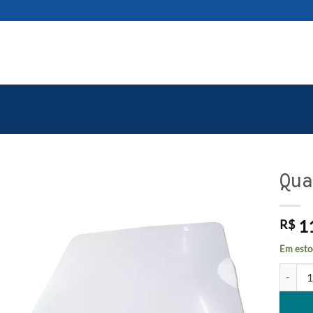
Qua
1
R$
Em esto
Quadro 
Alterna