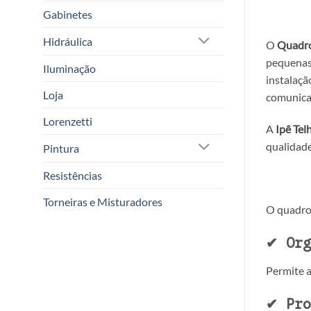
Gabinetes
Hidráulica
O
Quadro
pequenas
Iluminação
instalaçã
Loja
comunica
Lorenzetti
A
Ipê Tel
qualidade
Pintura
Resistências
Torneiras e Misturadores
O quadro 
✔ Org
Permite a
✔ Pro