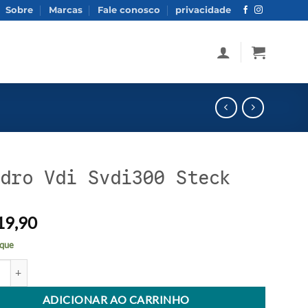
Sobre
Marcas
Fale conosco
privacidade
dro Vdi Svdi300 Steck
19,90
que
Vdi Svdi300 Steck quantidade
tive:
ADICIONAR AO CARRINHO