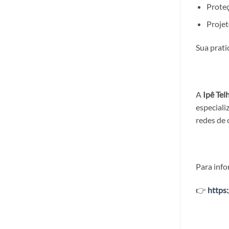
Proteç
Proje
Sua prati
A
Ipê Tel
especiali
redes de
Para info
👉
https