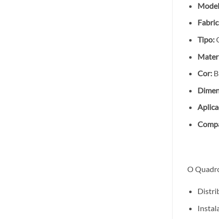
Model
Fabric
Tipo:
Q
Materi
Cor:
B
Dimen
Aplica
Compa
O Quadro
Distri
Instal