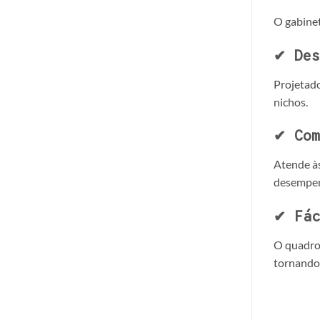
O gabinet
✔ Des
Projetado
nichos.
✔ Com
Atende às
desempe
✔ Fác
O quadro 
tornando 