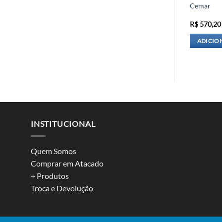
Cemar
R$
49,90
R$
570,20
R AO CARRINHO
ADICIONAR AO CARRINHO
ADICIO
INSTITUCIONAL
Quem Somos
Comprar em Atacado
+ Produtos
Troca e Devolução