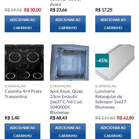
Avant
O
O
R$
59,42
R$
30,00
R$
23,66
R$
17,25
preço
preço
original
atual
ADICIONAR AO
ADICIONAR AO
ADICIONAR AO
era:
é:
R$ 59,42.
R$ 30,00.
CARRINHO
CARRINHO
CARRINHO
-45%
ILUMINAÇÃO
ILUMINAÇÃO
ILUMINAÇÃO
Caixinha 4×4 Preta
Spot Alum. Quad.
Luminaria
Tramontina
23cm Embutir
Retangular de
2xe27 C/Vd Cod.
Sobrepor 2xe27
50400004
Blumenau
Blumenau
O
O
R$
1,40
R$
68,43
R$
114,60
R$
62,80
preço
pr
original
at
ADICIONAR AO
ADICIONAR AO
ADICIONAR AO
era:
é:
R$ 114,60.
R$
CARRINHO
CARRINHO
CARRINHO