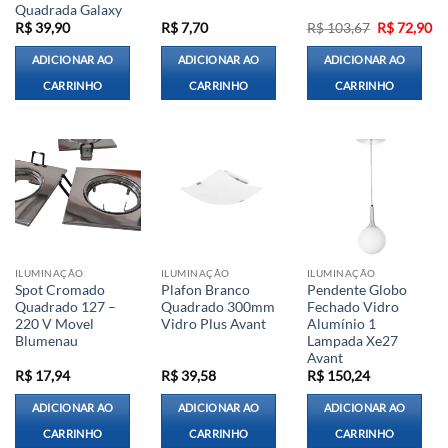
Quadrada Galaxy
O
O
R$
39,90
R$
7,70
R$
103,67
R$
72,90
preço
pr
original
at
ADICIONAR AO
ADICIONAR AO
ADICIONAR AO
era:
é:
R$ 103,67.
R$
CARRINHO
CARRINHO
CARRINHO
ILUMINAÇÃO
ILUMINAÇÃO
ILUMINAÇÃO
Spot Cromado
Plafon Branco
Pendente Globo
Quadrado 127 –
Quadrado 300mm
Fechado Vidro
220 V Movel
Vidro Plus Avant
Alumínio 1
Blumenau
Lampada Xe27
Avant
R$
17,94
R$
39,58
R$
150,24
ADICIONAR AO
ADICIONAR AO
ADICIONAR AO
CARRINHO
CARRINHO
CARRINHO