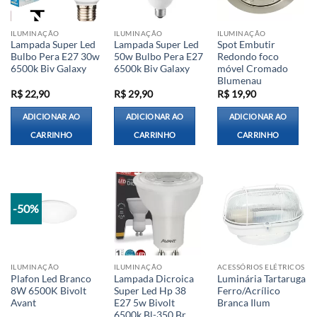
ILUMINAÇÃO
ILUMINAÇÃO
ILUMINAÇÃO
Lampada Super Led
Lampada Super Led
Spot Embutir
Bulbo Pera E27 30w
50w Bulbo Pera E27
Redondo foco
6500k Biv Galaxy
6500k Biv Galaxy
móvel Cromado
Blumenau
R$
22,90
R$
29,90
R$
19,90
ADICIONAR AO
ADICIONAR AO
ADICIONAR AO
CARRINHO
CARRINHO
CARRINHO
-50%
ILUMINAÇÃO
ILUMINAÇÃO
ACESSÓRIOS ELÉTRICOS
Plafon Led Branco
Lampada Dicroica
Luminária Tartaruga
8W 6500K Bivolt
Super Led Hp 38
Ferro/Acrílico
Avant
E27 5w Bivolt
Branca Ilum
6500k Bl-350 Br