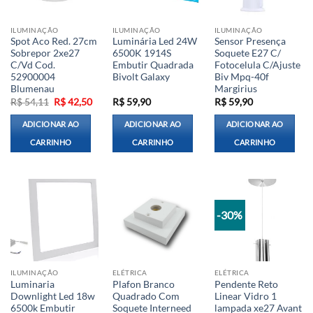
ILUMINAÇÃO
ILUMINAÇÃO
ILUMINAÇÃO
Spot Aco Red. 27cm
Luminária Led 24W
Sensor Presença
Sobrepor 2xe27
6500K 1914S
Soquete E27 C/
C/Vd Cod.
Embutir Quadrada
Fotocelula C/Ajuste
52900004
Bivolt Galaxy
Biv Mpq-40f
Blumenau
Margirius
O
O
R$
54,11
R$
42,50
R$
59,90
R$
59,90
preço
preço
original
atual
ADICIONAR AO
ADICIONAR AO
ADICIONAR AO
era:
é:
R$ 54,11.
R$ 42,50.
CARRINHO
CARRINHO
CARRINHO
-30%
ILUMINAÇÃO
ELÉTRICA
ELÉTRICA
Luminaria
Plafon Branco
Pendente Reto
Downlight Led 18w
Quadrado Com
Linear Vidro 1
6500k Embutir
Soquete Interneed
lampada xe27 Avant