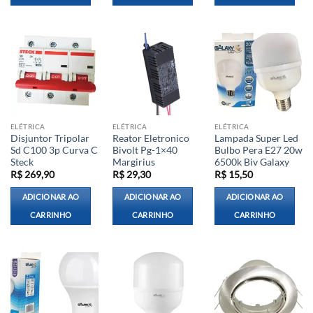
ELÉTRICA
ELÉTRICA
ELÉTRICA
Disjuntor Tripolar
Reator Eletronico
Lampada Super Led
Sd C100 3p Curva C
Bivolt Pg-1×40
Bulbo Pera E27 20w
Steck
Margirius
6500k Biv Galaxy
R$
269,90
R$
29,30
R$
15,50
ADICIONAR AO
ADICIONAR AO
ADICIONAR AO
CARRINHO
CARRINHO
CARRINHO