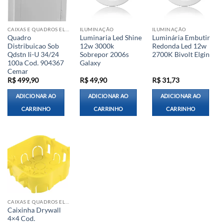
CAIXAS E QUADROS ELÉTRICOS
ILUMINAÇÃO
ILUMINAÇÃO
Quadro
Luminaria Led Shine
Luminária Embutir
Distribuicao Sob
12w 3000k
Redonda Led 12w
Qdstn Ii-U 34/24
Sobrepor 2006s
2700K Bivolt Elgin
100a Cod. 904367
Galaxy
Cemar
R$
499,90
R$
49,90
R$
31,73
ADICIONAR AO
ADICIONAR AO
ADICIONAR AO
CARRINHO
CARRINHO
CARRINHO
CAIXAS E QUADROS ELÉTRICOS
Caixinha Drywall
4×4 Cod.