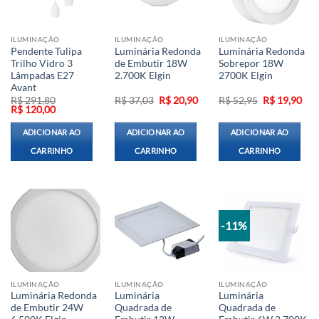
ILUMINAÇÃO
ILUMINAÇÃO
ILUMINAÇÃO
Pendente Tulipa
Luminária Redonda
Luminária Redonda
Trilho Vidro 3
de Embutir 18W
Sobrepor 18W
Lâmpadas E27
2.700K Elgin
2700K Elgin
Avant
O
O
O
O
R$
291,80
R$
37,03
R$
20,90
R$
52,95
R$
19,90
O
O
preço
preço
preço
pre
R$
120,00
preço
preço
original
atual
original
atua
original
atual
era:
é:
era:
é:
ADICIONAR AO
ADICIONAR AO
ADICIONAR AO
era:
é:
R$ 37,03.
R$ 20,90.
R$ 52,95.
R$ 
R$ 291,80.
R$ 120,00.
CARRINHO
CARRINHO
CARRINHO
-11%
ILUMINAÇÃO
ILUMINAÇÃO
ILUMINAÇÃO
Luminária Redonda
Luminária
Luminária
de Embutir 24W
Quadrada de
Quadrada de