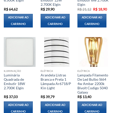
6.500K Elgin
Embutir 12W
Embutir 6W 2.700K
2.700K Elgin
Elgin
O
O
R$
64,62
R$
29,90
R$
21,12
R$
18,90
preço
pre
original
atua
ADICIONAR AO
ADICIONAR AO
ADICIONAR AO
era:
é:
R$ 21,12.
R$ 
CARRINHO
CARRINHO
CARRINHO
ILUMINAÇÃO
ELÉTRICA
ELÉTRICA
Luminária
Arandela Listras
Lampada Filamento
Quadrada de
Branca e Preta 1
De Led Bulbo St64
Embutir 18W
Lâmpada Ar6718/P
4w Ambar 2200k
2.700K Elgin
Kin Light
Bivolt Codigo 5040
Galaxy
R$
37,03
R$
39,79
R$
13,40
ADICIONAR AO
ADICIONAR AO
ADICIONAR AO
CARRINHO
CARRINHO
CARRINHO