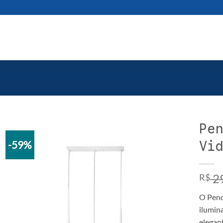
Pen
Vid
-59%
2
R$
O Pend
ilumin
elegant