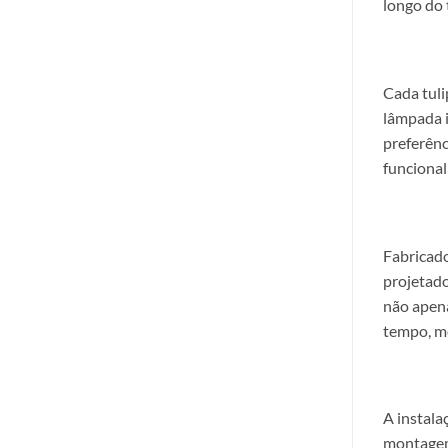
longo do 
Cada tuli
lâmpada i
preferênc
funcional
Fabricado
projetad
não apena
tempo, m
A instala
montagem 