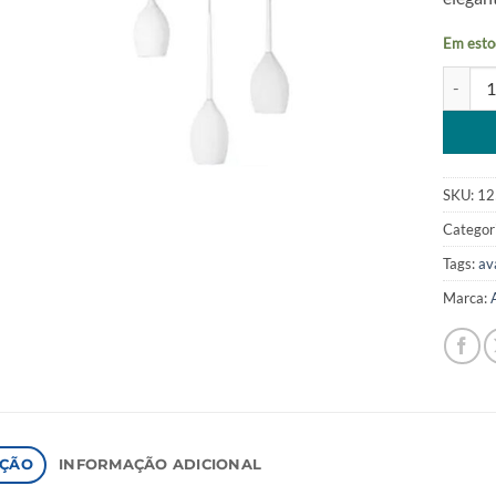
Em esto
Pendent
Alterna
SKU:
12
Categor
Tags:
av
Marca:
IÇÃO
INFORMAÇÃO ADICIONAL