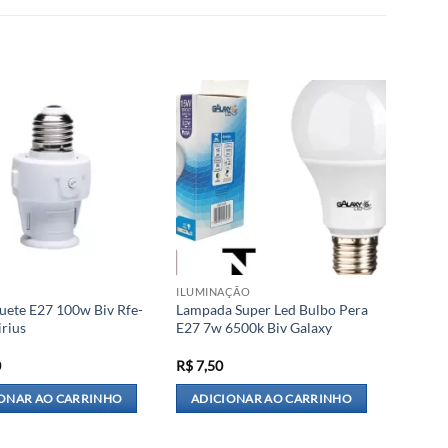
ILUMINAÇÃO
uete E27 100w Biv Rfe-
Lampada Super Led Bulbo Pera
rius
E27 7w 6500k Biv Galaxy
0
R$
7,50
ONAR AO CARRINHO
ADICIONAR AO CARRINHO