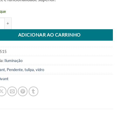
R$ 291,80.
R$ 120,00.
que
e Tulipa Trilho Vidro 3 Lâmpadas E27 Avant quantidade
tive:
ADICIONAR AO CARRINHO
515
ia:
Iluminação
ant
,
Pendente
,
tulipa
,
vidro
Avant