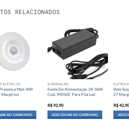
TOS RELACIONADOS
S ELÉTRICOS
ILUMINAÇÃO
ELÉTRICA
 Presença Mpt-40lf
Fonte De Alimentação 3A 36W
Rele Soq
o Margirius
Cod. 90010C Para Fita Led
27 Margi
R$
92,90
R$
42,9
NAR AO CARRINHO
ADICIONAR AO CARRINHO
ADICI