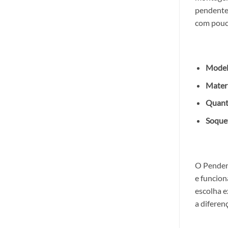
pendente
com pouc
Model
Materi
Quant
Soque
O Penden
e funcion
escolha e
a diferen