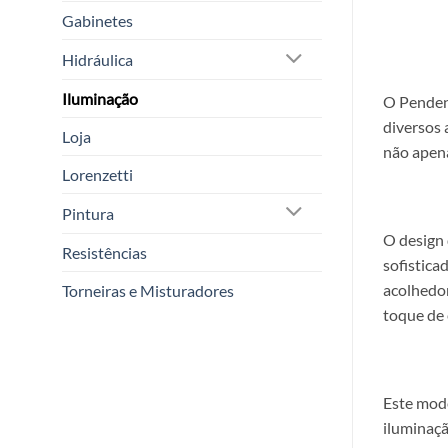
Gabinetes
Hidráulica
Iluminação
O Pendent
diversos 
Loja
não apena
Lorenzetti
Pintura
O design 
Resistências
sofistica
acolhedor
Torneiras e Misturadores
toque de 
Este mode
iluminaçã