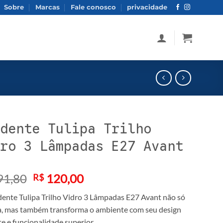
Sobre
Marcas
Fale conosco
privacidade
dente Tulipa Trilho
ro 3 Lâmpadas E27 Avant
O
O
91,80
120,00
R$
preço
preço
ente Tulipa Trilho Vidro 3 Lâmpadas E27 Avant não só
original
atual
a, mas também transforma o ambiente com seu design
era:
é:
e e funcionalidade superior.