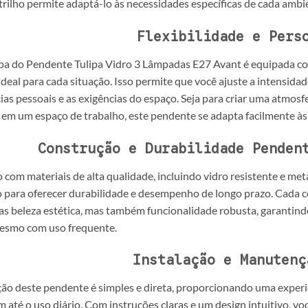
trilho permite adaptá-lo às necessidades específicas de cada ambi
Flexibilidade e Pers
pa do Pendente Tulipa Vidro 3 Lâmpadas E27 Avant é equipada com
deal para cada situação. Isso permite que você ajuste a intensida
ias pessoais e as exigências do espaço. Seja para criar uma atmos
 em um espaço de trabalho, este pendente se adapta facilmente à
Construção e Durabilidade Penden
 com materiais de alta qualidade, incluindo vidro resistente e me
o para oferecer durabilidade e desempenho de longo prazo. Cada
s beleza estética, mas também funcionalidade robusta, garantin
esmo com uso frequente.
Instalação e Manutenç
ção deste pendente é simples e direta, proporcionando uma exper
até o uso diário. Com instruções claras e um design intuitivo, v