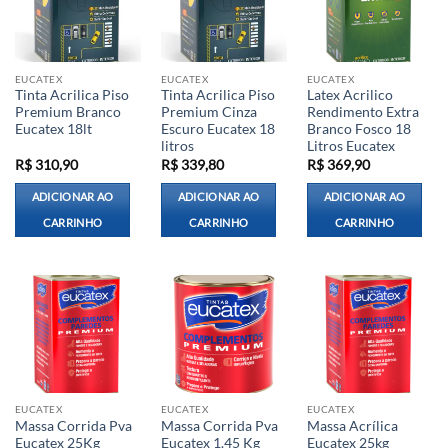
EUCATEX
EUCATEX
EUCATEX
Tinta Acrilica Piso
Tinta Acrilica Piso
Latex Acrilico
Premium Branco
Premium Cinza
Rendimento Extra
Eucatex 18lt
Escuro Eucatex 18
Branco Fosco 18
litros
Litros Eucatex
R$
310,90
R$
339,80
R$
369,90
ADICIONAR AO
ADICIONAR AO
ADICIONAR AO
CARRINHO
CARRINHO
CARRINHO
EUCATEX
EUCATEX
EUCATEX
Massa Corrida Pva
Massa Corrida Pva
Massa Acrílica
Eucatex 25Kg
Eucatex 1.45 Kg
Eucatex 25kg