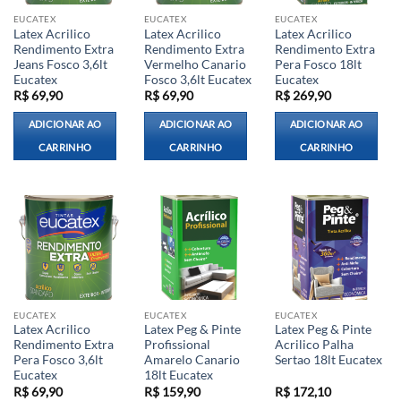
EUCATEX
EUCATEX
EUCATEX
Latex Acrilico
Latex Acrilico
Latex Acrilico
Rendimento Extra
Rendimento Extra
Rendimento Extra
Jeans Fosco 3,6lt
Vermelho Canario
Pera Fosco 18lt
Eucatex
Fosco 3,6lt Eucatex
Eucatex
R$
69,90
R$
69,90
R$
269,90
ADICIONAR AO
ADICIONAR AO
ADICIONAR AO
CARRINHO
CARRINHO
CARRINHO
EUCATEX
EUCATEX
EUCATEX
Latex Acrilico
Latex Peg & Pinte
Latex Peg & Pinte
Rendimento Extra
Profissional
Acrilico Palha
Pera Fosco 3,6lt
Amarelo Canario
Sertao 18lt Eucatex
Eucatex
18lt Eucatex
R$
69,90
R$
159,90
R$
172,10