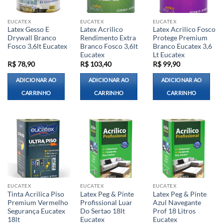
EUCATEX
EUCATEX
EUCATEX
Latex Gesso E
Latex Acrilico
Latex Acrilico Fosco
Drywall Branco
Rendimento Extra
Protege Premium
Fosco 3,6lt Eucatex
Branco Fosco 3,6lt
Branco Eucatex 3,6
Eucatex
Lt Eucatex
R$
78,90
R$
103,40
R$
99,90
ADICIONAR AO
ADICIONAR AO
ADICIONAR AO
CARRINHO
CARRINHO
CARRINHO
EUCATEX
EUCATEX
EUCATEX
Tinta Acrilica Piso
Latex Peg & Pinte
Latex Peg & Pinte
Premium Vermelho
Profissional Luar
Azul Navegante
Segurança Eucatex
Do Sertao 18lt
Prof 18 Litros
18lt
Eucatex
Eucatex