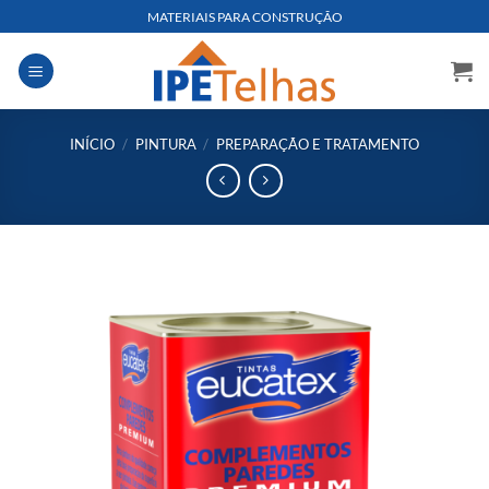
Skip
MATERIAIS PARA CONSTRUÇÃO
to
content
INÍCIO
/
PINTURA
/
PREPARAÇÃO E TRATAMENTO