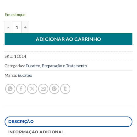
Em estoque
Massa Acrílica Eucatex 25kg quantidade
Alternative:
ADICIONAR AO CARRINHO
SKU:
11014
Categorias:
Eucatex
,
Preparação e Tratamento
Marca:
Eucatex
DESCRIÇÃO
INFORMAÇÃO ADICIONAL