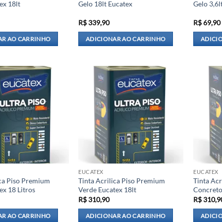
ex 18lt
Gelo 18lt Eucatex
Gelo 3,6l
R$
339,90
R$
69,90
AR AO CARRINHO
ADICIONAR AO CARRINHO
ADICI
EUCATEX
EUCATEX
ica Piso Premium
Tinta Acrilica Piso Premium
Tinta Ac
ex 18 Litros
Verde Eucatex 18lt
Concreto
R$
310,90
R$
310,9
AR AO CARRINHO
ADICIONAR AO CARRINHO
ADICI