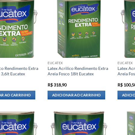
EUCATEX
EUCATEX
ico Rendimento Extra
Latex Acrilico Rendimento Extra
Latex Ac
 3,6lt Eucatex
Areia Fosco 18lt Eucatex
Areia Fos
R$
318,90
R$
100,5
AR AO CARRINHO
ADICIONAR AO CARRINHO
ADICI