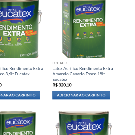
EUCATEX
rilico Rendimento Extra
Latex Acrilico Rendimento Extra
co 3,6lt Eucatex
Amarelo Canario Fosco 18lt
Eucatex
0
R$
320,10
ONAR AO CARRINHO
ADICIONAR AO CARRINHO