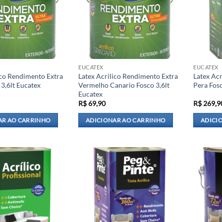
EUCATEX
EUCATEX
ico Rendimento Extra
Latex Acrilico Rendimento Extra
Latex Ac
 3,6lt Eucatex
Vermelho Canario Fosco 3,6lt
Pera Fosc
Eucatex
R$
69,90
R$
269,9
AR AO CARRINHO
ADICIONAR AO CARRINHO
ADICI