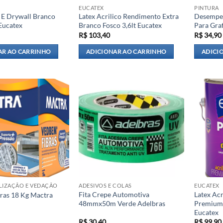
EUCATEX
PINTURA
 E Drywall Branco
Latex Acrilico Rendimento Extra
Desempen
 Eucatex
Branco Fosco 3,6lt Eucatex
Para Graf
R$
103,40
R$
34,90
AR AO CARRINHO
ADICIONAR AO CARRINHO
ADICI
LIZAÇÃO E VEDAÇÃO
ADESIVOS E COLAS
EUCATEX
Fita Crepe Automotiva
Latex Acr
ras 18 Kg Mactra
48mmx50m Verde Adelbras
Premium 
Eucatex
R$
30,40
R$
99,90