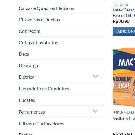
EUCATEX
Caixas e Quadros Elétricos
Latex Gesso
Fosco 3,6lt
Chuveiros e Duchas
R$
78,90
Cobrecom
ADICION
Cubas e Lavatórios
Deca
Descarga
Elétrica
Eletrodutos e Conduítes
Eucatex
Ferramentas
IMPERMEABI
Vedbem Fib
Filtros e Purificadores
R$
215,90
Fortlev