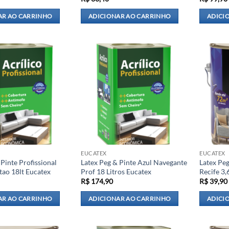
AR AO CARRINHO
ADICIONAR AO CARRINHO
ADICI
EUCATEX
EUCATEX
 Pinte Profissional
Latex Peg & Pinte Azul Navegante
Latex Peg
tao 18lt Eucatex
Prof 18 Litros Eucatex
Recife 3,
R$
174,90
R$
39,90
AR AO CARRINHO
ADICIONAR AO CARRINHO
ADICI