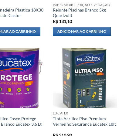
IMPERMEABILIZAÇÃO E VEDAÇÃO
adeira Plastica 18X30
Rejunte Piscinas Branco 5kg
iato Castor
Quartzolit
R$
131,10
ONAR AO CARRINHO
ADICIONAR AO CARRINHO
EUCATEX
ilico Fosco Protege
Tinta Acrilica Piso Premium
Branco Eucatex 3,6 Lt
Vermelho Segurança Eucatex 18lt
R$
310,90