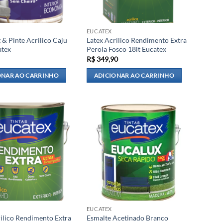
EUCATEX
 & Pinte Acrilico Caju
Latex Acrilico Rendimento Extra
atex
Perola Fosco 18lt Eucatex
R$
349,90
ONAR AO CARRINHO
ADICIONAR AO CARRINHO
EUCATEX
rilico Rendimento Extra
Esmalte Acetinado Branco