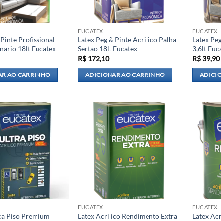
EUCATEX
EUCATEX
 Pinte Profissional
Latex Peg & Pinte Acrilico Palha
Latex Peg
ario 18lt Eucatex
Sertao 18lt Eucatex
3,6lt Euc
R$
172,10
R$
39,90
AR AO CARRINHO
ADICIONAR AO CARRINHO
ADICI
EUCATEX
EUCATEX
ica Piso Premium
Latex Acrilico Rendimento Extra
Latex Ac