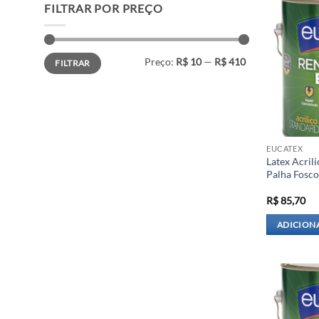
FILTRAR POR PREÇO
Preço
Preço
Preço:
R$ 10
—
R$ 410
FILTRAR
mínimo
máximo
EUCATEX
Latex Acril
Palha Fosco
R$
85,70
ADICION