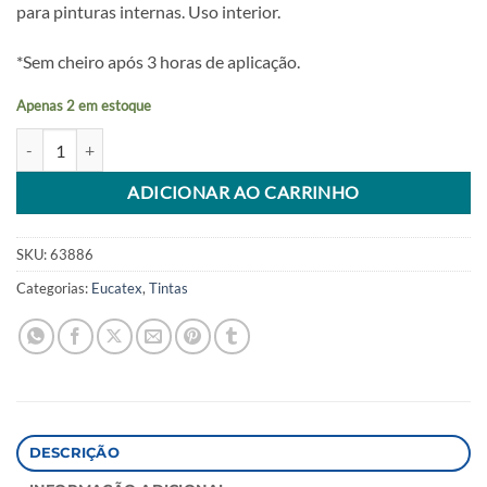
para pinturas internas. Uso interior.
*Sem cheiro após 3 horas de aplicação.
Apenas 2 em estoque
Latex Peg & Pinte Profissional Amarelo Canario 18lt Eucatex quantid
Alternative:
ADICIONAR AO CARRINHO
SKU:
63886
Categorias:
Eucatex
,
Tintas
DESCRIÇÃO