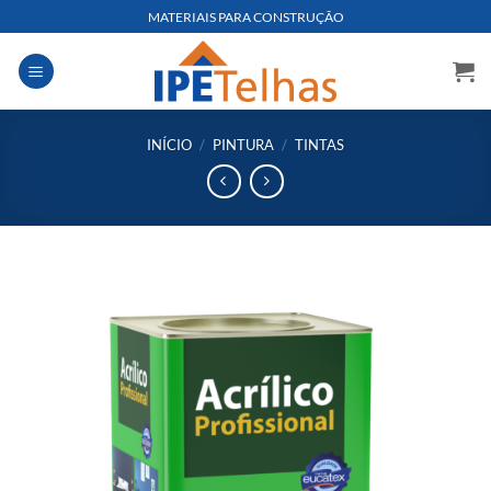
Skip
MATERIAIS PARA CONSTRUÇÃO
to
content
INÍCIO
/
PINTURA
/
TINTAS