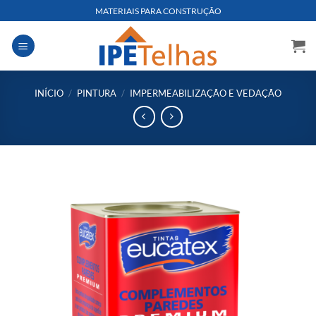
Skip
MATERIAIS PARA CONSTRUÇÃO
to
content
INÍCIO
/
PINTURA
/
IMPERMEABILIZAÇÃO E VEDAÇÃO