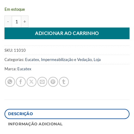
Em estoque
Selador Acrilico Eucatex 16 Litros quantidade
Alternative:
ADICIONAR AO CARRINHO
SKU:
11010
Categorias:
Eucatex
,
Impermeabilização e Vedação
,
Loja
Marca:
Eucatex
DESCRIÇÃO
INFORMAÇÃO ADICIONAL