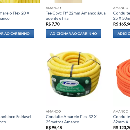
AMANCO
AMANCO
marelo Flex 20 X
Tee Cpvc Fff 22mm Amanco água
Conduite
manco
quente e fria
25 X 50
R$
7,70
R$
165,9
AR AO CARRINHO
ADICIONAR AO CARRINHO
ADICI
AMANCO
AMANCO
onobloco Soldavel
Conduite Amarelo Flex 32 X
Conduite
nco
25metros Amanco
32mm X 
R$
95,48
R$
123,2