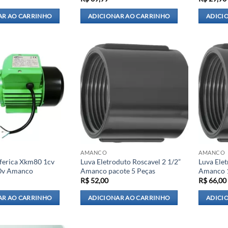
AR AO CARRINHO
ADICIONAR AO CARRINHO
ADICI
AMANCO
AMANCO
ferica Xkm80 1cv
Luva Eletroduto Roscavel 2 1/2”
Luva Elet
0v Amanco
Amanco pacote 5 Peças
Amanco 
R$
52,00
R$
66,00
AR AO CARRINHO
ADICIONAR AO CARRINHO
ADICI