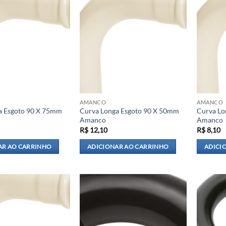
AMANCO
AMANCO
a Esgoto 90 X 75mm
Curva Longa Esgoto 90 X 50mm
Curva Lo
Amanco
Amanco
R$
12,10
R$
8,10
AR AO CARRINHO
ADICIONAR AO CARRINHO
ADICI