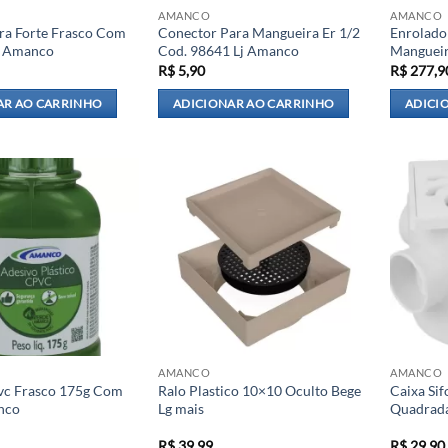
AMANCO
AMANCO
ra Forte Frasco Com
Conector Para Mangueira Er 1/2
Enrolado
g Amanco
Cod. 98641 Lj Amanco
Manguei
R$
5,90
R$
277,9
AR AO CARRINHO
ADICIONAR AO CARRINHO
ADICI
AMANCO
AMANCO
vc Frasco 175g Com
Ralo Plastico 10×10 Oculto Bege
Caixa Si
nco
Lg mais
Quadrad
R$
39,99
R$
29,90