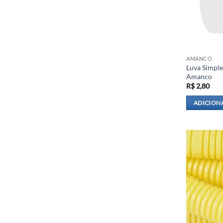
AMANCO
Luva Simpl
Amanco
R$
2,80
ADICION