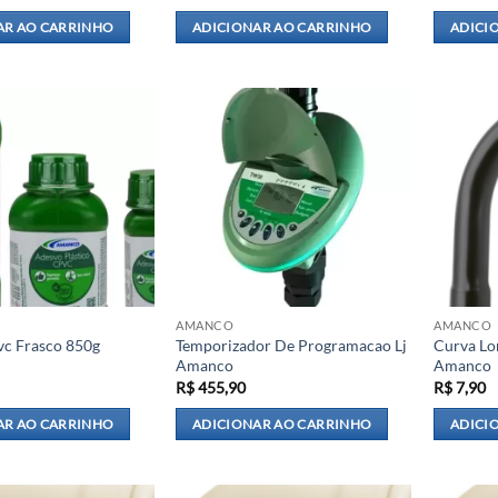
AR AO CARRINHO
ADICIONAR AO CARRINHO
ADICI
AMANCO
AMANCO
vc Frasco 850g
Temporizador De Programacao Lj
Curva Lo
Amanco
Amanco
R$
455,90
R$
7,90
AR AO CARRINHO
ADICIONAR AO CARRINHO
ADICI