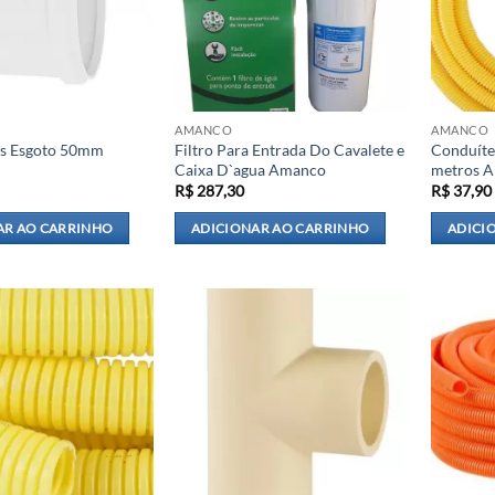
AMANCO
AMANCO
es Esgoto 50mm
Filtro Para Entrada Do Cavalete e
Conduíte
Caixa D`agua Amanco
metros 
R$
287,30
R$
37,90
AR AO CARRINHO
ADICIONAR AO CARRINHO
ADICI