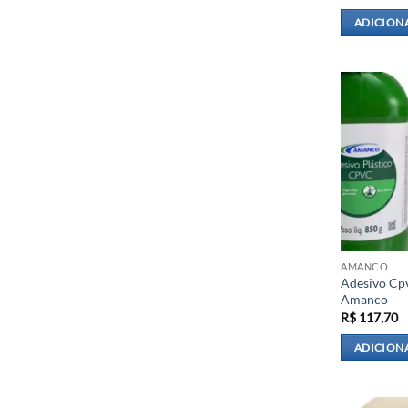
ADICION
AMANCO
Adesivo Cp
Amanco
R$
117,70
ADICION