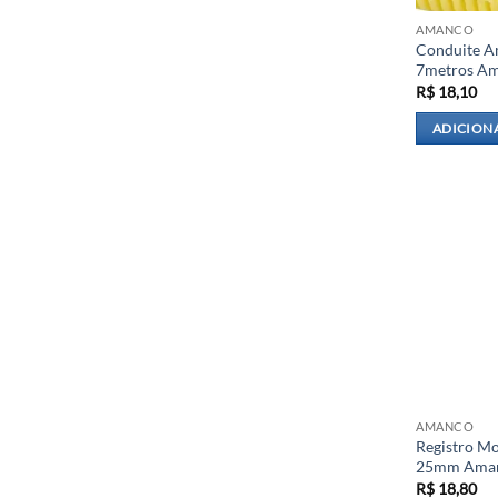
AMANCO
Conduite A
7metros A
R$
18,10
ADICION
AMANCO
Registro M
25mm Ama
R$
18,80