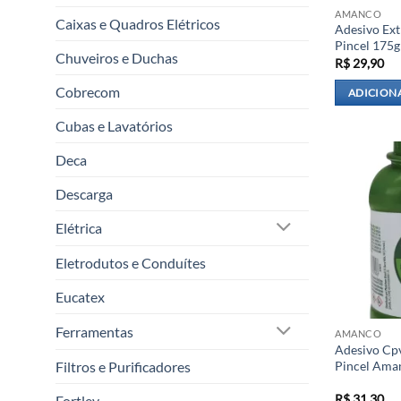
AMANCO
Caixas e Quadros Elétricos
Adesivo Ext
Pincel 175
Chuveiros e Duchas
R$
29,90
Cobrecom
ADICION
Cubas e Lavatórios
Deca
Descarga
Elétrica
Eletrodutos e Conduítes
Eucatex
Ferramentas
AMANCO
Adesivo Cp
Pincel Ama
Filtros e Purificadores
R$
31,30
Fortlev