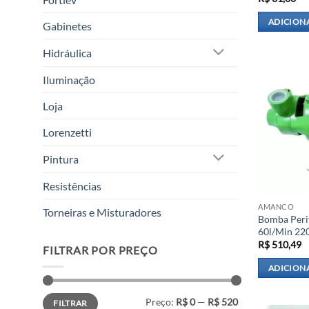
ADICION
Gabinetes
Hidráulica
Iluminação
Loja
Lorenzetti
Pintura
Resistências
AMANCO
Torneiras e Misturadores
Bomba Peri
60l/Min 22
R$
510,49
FILTRAR POR PREÇO
ADICION
Preço
Preço
Preço:
R$ 0
—
R$ 520
FILTRAR
mínimo
máximo