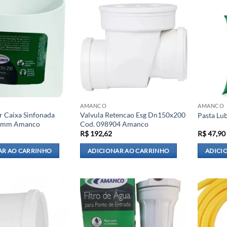
AMANCO
AMANCO
r Caixa Sinfonada
Valvula Retencao Esg Dn150x200
Pasta Lu
0mm Amanco
Cod. 098904 Amanco
R$
192,62
R$
47,90
AR AO CARRINHO
ADICIONAR AO CARRINHO
ADICI