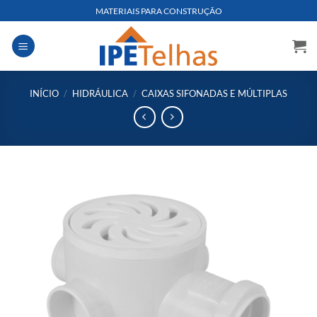
Skip
MATERIAIS PARA CONSTRUÇÃO
to
content
INÍCIO
/
HIDRÁULICA
/
CAIXAS SIFONADAS E MÚLTIPLAS