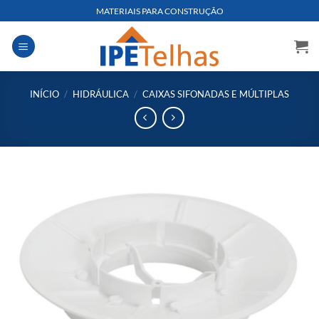
Skip
MATERIAIS PARA CONSTRUÇÃO
to
content
INÍCIO
/
HIDRÁULICA
/
CAIXAS SIFONADAS E MÚLTIPLAS