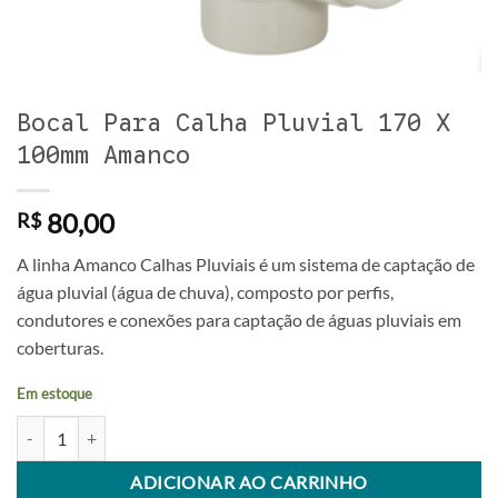
Bocal Para Calha Pluvial 170 X
100mm Amanco
80,00
R$
A linha Amanco Calhas Pluviais é um sistema de captação de
água pluvial (água de chuva), composto por perfis,
condutores e conexões para captação de águas pluviais em
coberturas.
Em estoque
Bocal Para Calha Pluvial 170 X 100mm Amanco quantidade
Alternative:
ADICIONAR AO CARRINHO