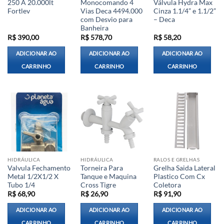
250 A 20.000lt
Monocomando 4
Válvula Hydra Max
Fortlev
Vias Deca 4494.000
Cinza 1.1/4” e 1.1/2”
com Desvio para
– Deca
Banheira
R$
390,00
R$
578,70
R$
58,20
ADICIONAR AO
ADICIONAR AO
ADICIONAR AO
CARRINHO
CARRINHO
CARRINHO
HIDRÁULICA
HIDRÁULICA
RALOS E GRELHAS
Valvula Fechamento
Torneira Para
Grelha Saida Lateral
Metal 1/2X1/2 X
Tanque e Maquina
Plastico Com Cx
Tubo 1/4
Cross Tigre
Coletora
R$
68,90
R$
26,90
R$
91,90
ADICIONAR AO
ADICIONAR AO
ADICIONAR AO
CARRINHO
CARRINHO
CARRINHO