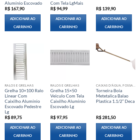
Alumínio Escovado
Com Tela LgMais
R$
167,90
R$
94,99
R$
139,90
ADICIONAR AO
ADICIONAR AO
ADICIONAR AO
CARRINHO
CARRINHO
CARRINHO
RALOS E GRELHAS
RALOS E GRELHAS
CAIXAS D'ÁGUA, FOSSAS E CISTERNAS
Grelha 10×100 Ralo
Grelha 15×50
Torneira Boia
Linear Com
Veiculo Com Tela
Metetalica Balao
Caixilho Alumínio
Caixilho Aluminio
Plastica 1.1/2” Deca
Escovado Pedestre
Escovado Lg
Lg
R$
89,75
R$
97,95
R$
281,50
ADICIONAR AO
ADICIONAR AO
ADICIONAR AO
CARRINHO
CARRINHO
CARRINHO