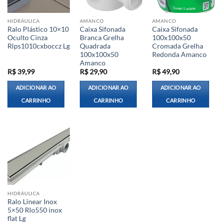
HIDRÁULICA
AMANCO
AMANCO
Ralo Plástico 10×10
Caixa Sifonada
Caixa Sifonada
Oculto Cinza
Branca Grelha
100x100x50
Rlps1010cxboccz Lg
Quadrada
Cromada Grelha
100x100x50
Redonda Amanco
Amanco
R$
39,99
R$
29,90
R$
49,90
ADICIONAR AO
ADICIONAR AO
ADICIONAR AO
CARRINHO
CARRINHO
CARRINHO
HIDRÁULICA
Ralo Linear Inox
5×50 Rlo550 inox
flat Lg