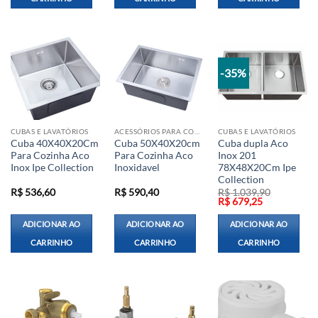
-35%
CUBAS E LAVATÓRIOS
ACESSÓRIOS PARA COZINHA
CUBAS E LAVATÓRIOS
Cuba 40X40X20Cm
Cuba 50X40X20cm
Cuba dupla Aco
Para Cozinha Aco
Para Cozinha Aco
Inox 201
Inox Ipe Collection
Inoxidavel
78X48X20Cm Ipe
Collection
R$
536,60
R$
590,40
R$
1.039,90
O
O
R$
679,25
preço
preço
original
atual
ADICIONAR AO
ADICIONAR AO
ADICIONAR AO
era:
é:
R$ 1.039,90.
R$ 679,25.
CARRINHO
CARRINHO
CARRINHO