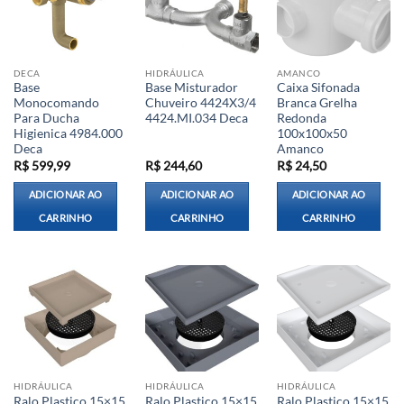
DECA
HIDRÁULICA
AMANCO
Base
Base Misturador
Caixa Sifonada
Monocomando
Chuveiro 4424X3/4
Branca Grelha
Para Ducha
4424.MI.034 Deca
Redonda
Higienica 4984.000
100x100x50
Deca
Amanco
R$
599,99
R$
244,60
R$
24,50
ADICIONAR AO
ADICIONAR AO
ADICIONAR AO
CARRINHO
CARRINHO
CARRINHO
HIDRÁULICA
HIDRÁULICA
HIDRÁULICA
Ralo Plastico 15×15
Ralo Plastico 15×15
Ralo Plastico 15×15