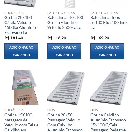
HIDRÁULICA
RALOS E GRELHAS
RALOS E GRELHAS
Grelha 20×100
Ralo Linear 10×100
Ralo Linear Inox
C/Tela Veiculo
Grelha Aluminio
5×100 Rlo5100 Inox
1500kg Alumínio
Veiculo 2500kg Lg
Lg
Escovado Lg
R$
181,40
R$
118,20
R$
169,90
ADICIONAR AO
ADICIONAR AO
ADICIONAR AO
CARRINHO
CARRINHO
CARRINHO
HIDRÁULICA
LOJA
LOJA
Grelha 15X100
Grelha 20×50
Grelha Caixilho
passagem de
Passagem Veiculo
Alumínio Escovado
Veículo com Tela e
Com Caixilho
15×100 C/Tela
Caixilho em
Aluminio Escovado
Passagem Pedestre