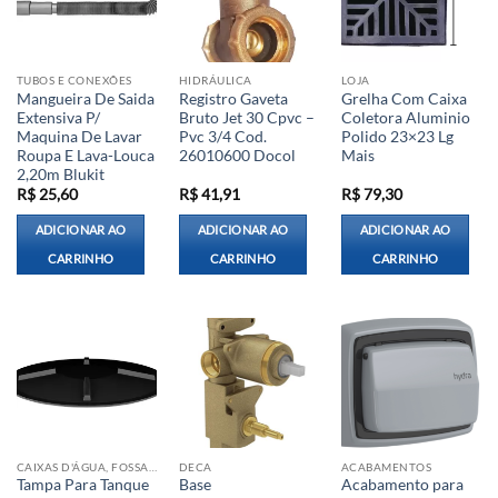
TUBOS E CONEXÕES
HIDRÁULICA
LOJA
Mangueira De Saida
Registro Gaveta
Grelha Com Caixa
Extensiva P/
Bruto Jet 30 Cpvc –
Coletora Aluminio
Maquina De Lavar
Pvc 3/4 Cod.
Polido 23×23 Lg
Roupa E Lava-Louca
26010600 Docol
Mais
2,20m Blukit
R$
25,60
R$
41,91
R$
79,30
ADICIONAR AO
ADICIONAR AO
ADICIONAR AO
CARRINHO
CARRINHO
CARRINHO
CAIXAS D'ÁGUA, FOSSAS E CISTERNAS
DECA
ACABAMENTOS
Tampa Para Tanque
Base
Acabamento para