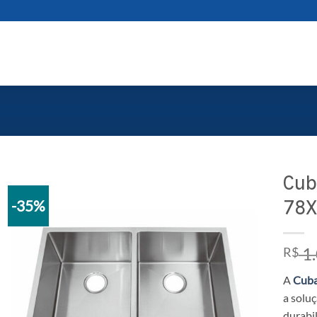
Cub
78X
-35%
1.
R$
A
Cuba
a solu
durabil