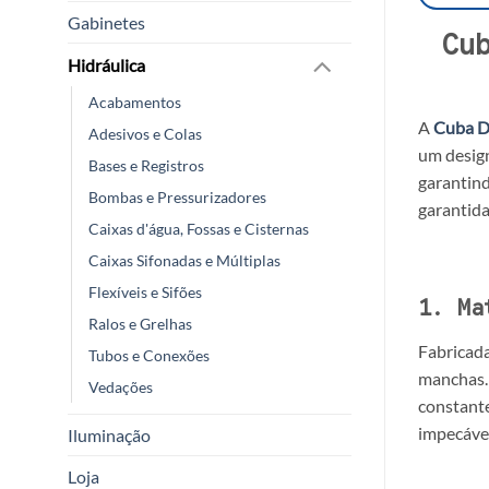
Gabinetes
Cu
Hidráulica
Acabamentos
A
Cuba D
Adesivos e Colas
um design
Bases e Registros
garantind
Bombas e Pressurizadores
garantid
Caixas d'água, Fossas e Cisternas
Caixas Sifonadas e Múltiplas
Flexíveis e Sifões
1. Ma
Ralos e Grelhas
Fabricad
Tubos e Conexões
manchas. 
Vedações
constante
impecável
Iluminação
Loja