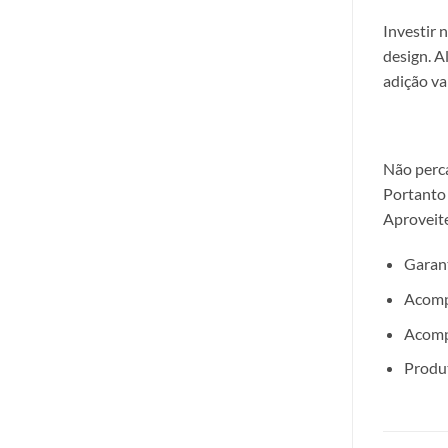
Investir 
design. A
adição va
Não perca
Portant
Aproveite
Garant
Acomp
Acomp
Produt