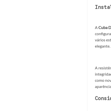
Insta
A
Cuba D
configura
vários es
elegante.
A resistê
integrida
como nova
aparência
Consi