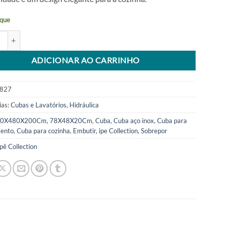
R$ 1.039,90.
R$ 679,25.
que
pla Aco Inox 201 78X48X20Cm Ipe Collection quantidade
tive:
ADICIONAR AO CARRINHO
827
ias:
Cubas e Lavatórios
,
Hidráulica
80X480X200Cm
,
78X48X20Cm
,
Cuba
,
Cuba aço inox
,
Cuba para
ento
,
Cuba para cozinha
,
Embutir
,
ipe Collection
,
Sobrepor
Ipê Collection