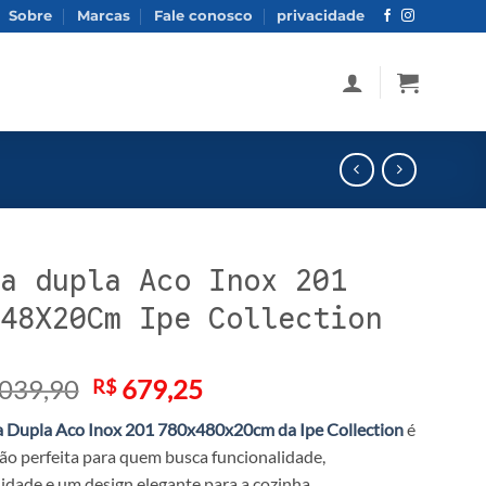
Sobre
Marcas
Fale conosco
privacidade
a dupla Aco Inox 201
48X20Cm Ipe Collection
O
O
039,90
679,25
R$
preço
preço
 Dupla Aco Inox 201 780x480x20cm da Ipe Collection
é
original
atual
ção perfeita para quem busca funcionalidade,
era:
é:
idade e um design elegante para a cozinha.