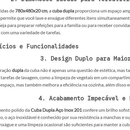
idas de
780x480x20 cm
, a
cuba dupla
proporciona um espaço ampl
permite que você lave e enxágue diferentes itens simultaneamente,
Seja para preparar refeições para a família ou para receber convida
r com uma variedade de tarefas.
ícios e Funcionalidades
3. Design Duplo para Maio
uração
dupla
da cuba não é apenas uma questão de estética, mas t
 tarefas de lavagem, como a limpeza de vegetais em um compartime
 espaço, mas também melhora a eficiência na cozinha, além disso
4. Acabamento Impecável e 
ento polido da
Cuba Dupla Aço Inox 201
confere um brilho sofist
o, o aço inoxidável é conhecido por sua resistência a manchas e s
nxágue e uma limpeza ocasional são suficientes para manter a cub