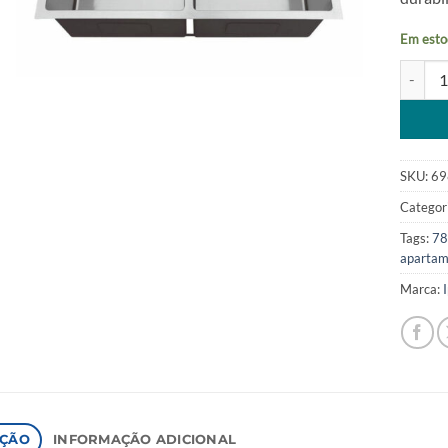
Em esto
Cuba du
Alterna
SKU:
69
Categor
Tags:
7
apartam
Marca:
IÇÃO
INFORMAÇÃO ADICIONAL