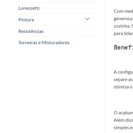
Lorenzetti
Com med
generosa 
Pintura
cozinha. 
Resistências
para lida
Torneiras e Misturadores
Benef
A config
separe as
otimiza o
O acabam
Além diss
simples e