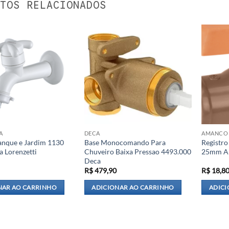
TOS RELACIONADOS
A
DECA
AMANCO
Tanque e Jardim 1130
Base Monocomando Para
Registr
a Lorenzetti
Chuveiro Baixa Pressao 4493.000
25mm A
Deca
R$
479,90
R$
18,8
NAR AO CARRINHO
ADICIONAR AO CARRINHO
ADICI