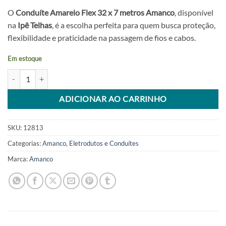
O
Conduíte Amarelo Flex 32 x 7 metros Amanco
, disponível
na
Ipê Telhas
, é a escolha perfeita para quem busca proteção,
flexibilidade e praticidade na passagem de fios e cabos.
Em estoque
Conduíte Amarelo Flex 32 x 7 metros Amanco quantidade
Alternative:
ADICIONAR AO CARRINHO
SKU:
12813
Categorias:
Amanco
,
Eletrodutos e Conduítes
Marca:
Amanco