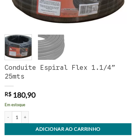
Conduite Espiral Flex 1.1/4”
25mts
180,90
R$
Em estoque
Conduite Espiral Flex 1.1/4'' 25mts quantidade
Alternative:
ADICIONAR AO CARRINHO