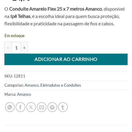
O
Conduíte Amarelo Flex 25 x 7 metros Amanco
, disponível
na
Ipê Telhas
, é a escolha ideal para quem busca proteção,
flexibilidade e praticidade na passagem de fios e cabos.
Em estoque
Conduíte Amarelo Flex 25 x 7 metros Amanco quantidade
Alternative:
ADICIONAR AO CARRINHO
SKU:
12811
Categorias:
Amanco
,
Eletrodutos e Conduítes
Marca:
Amanco