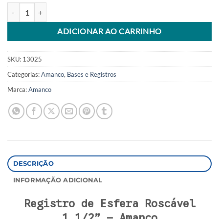
Registro de Esfera Roscável 1.1/2” Amanco quantidade
Alternative:
ADICIONAR AO CARRINHO
SKU:
13025
Categorias:
Amanco
,
Bases e Registros
Marca:
Amanco
DESCRIÇÃO
INFORMAÇÃO ADICIONAL
Registro de Esfera Roscável
1.1/2” – Amanco