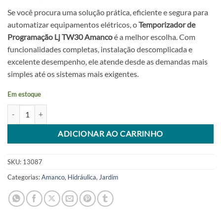
Se você procura uma solução prática, eficiente e segura para
automatizar equipamentos elétricos, o
Temporizador de
Programação Lj TW30 Amanco
é a melhor escolha. Com
funcionalidades completas, instalação descomplicada e
excelente desempenho, ele atende desde as demandas mais
simples até os sistemas mais exigentes.
Em estoque
Temporizador De Programacao Lj Amanco quantidade
Alternative:
ADICIONAR AO CARRINHO
SKU:
13087
Categorias:
Amanco
,
Hidráulica
,
Jardim