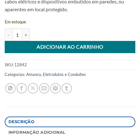
cabos elétricos e dispositivos embutidos em paredes, ou
aparentes em local protegido.
Em estoque
Curva Longa Soldavel 90 X 20mm Amanco quantidade
Alternative:
ADICIONAR AO CARRINHO
SKU:
12842
Categorias:
Amanco
,
Eletrodutos e Conduítes
DESCRIÇÃO
INFORMAÇÃO ADICIONAL