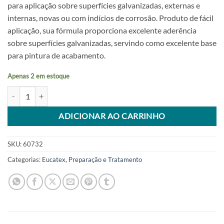
para aplicação sobre superfícies galvanizadas, externas e
internas, novas ou com indícios de corrosão. Produto de fácil
aplicação, sua fórmula proporciona excelente aderência
sobre superfícies galvanizadas, servindo como excelente base
para pintura de acabamento.
Apenas 2 em estoque
Fundo Para Galvanizado 900ml Eucatex quantidade
Alternative:
ADICIONAR AO CARRINHO
SKU:
60732
Categorias:
Eucatex
,
Preparação e Tratamento