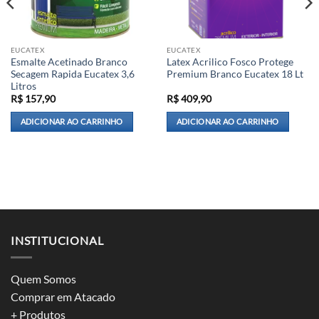
EUCATEX
EUCATEX
Esmalte Acetinado Branco
Latex Acrilico Fosco Protege
Secagem Rapida Eucatex 3,6
Premium Branco Eucatex 18 Lt
Litros
R$
157,90
R$
409,90
ADICIONAR AO CARRINHO
ADICIONAR AO CARRINHO
INSTITUCIONAL
Quem Somos
Comprar em Atacado
+ Produtos