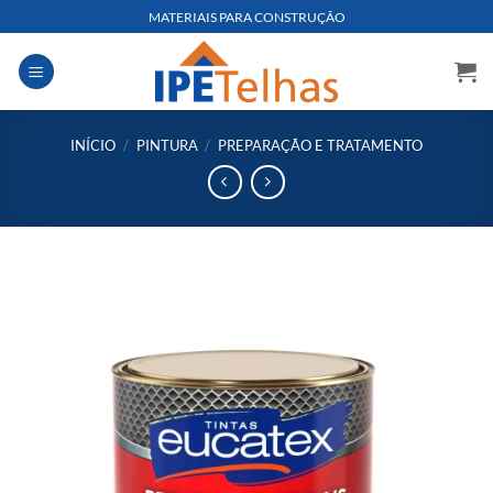
Skip
MATERIAIS PARA CONSTRUÇÃO
to
content
INÍCIO
/
PINTURA
/
PREPARAÇÃO E TRATAMENTO