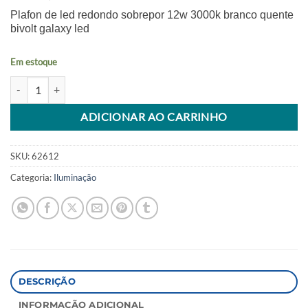
Plafon de led redondo sobrepor 12w 3000k branco quente
bivolt galaxy led
Em estoque
Luminaria Led Shine 12w 3000k Sobrepor 2006s Galaxy quantidade
Alternative:
ADICIONAR AO CARRINHO
SKU:
62612
Categoria:
Iluminação
DESCRIÇÃO
INFORMAÇÃO ADICIONAL