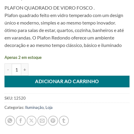
PLAFON QUADRADO DE VIDRO FOSCO .
Plafon quadrado feito em vidro temperado com um design
único e moderno, simples e ao mesmo tempo inovador.
ótimo para salas de estar, quartos, cozinha, banheiros e até
em varandas. O Plafon Redondo oferece um ambiente
decoração e ao mesmo tempo clássico, básico e iluminado
Apenas 2 em estoque
Plafon Branco Quadrado 300mm Vidro Plus Avant quantidade
Alternative:
ADICIONAR AO CARRINHO
SKU:
12520
Categorias:
Iluminação
,
Loja