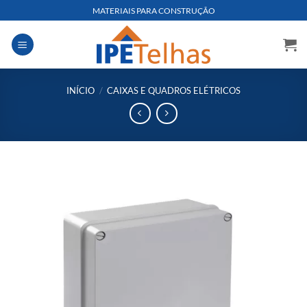
Skip
MATERIAIS PARA CONSTRUÇÃO
to
content
INÍCIO
/
CAIXAS E QUADROS ELÉTRICOS