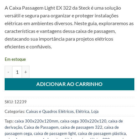
A Caixa Passagem Light EX 322 da Steck é uma solução
versátil e segura para organizar e proteger instalações
elétricas em ambientes diversos. Neste guia, exploraremos as
características e vantagens dessa caixa de passagem,
destacando sua importância para projetos elétricos
eficientes e confiáveis.
Em estoque
Caixa Passagem Light Ex 322 300x220x120mm (Cega) Steck quantida
Alternative:
ADICIONAR AO CARRINHO
SKU:
12239
Categorias:
Caixas e Quadros Elétricos
,
Elétrica
,
Loja
Tags:
caixa 300x220x120mm
,
caixa cega 300x220x120
,
caixa de
derivação
,
Caixa de Passagem
,
caixa de passagem 322
,
caixa de
passagem cega
,
caixa de passagem light
,
caixa de passagem plástica
,