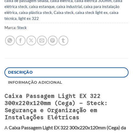
caixa de passagem selada
,
caixa elétrica
,
caixa elétrica 300mm
,
caixa
elétrica steck
,
caixa estanque
,
caixa industrial
,
caixa para instalação
elétrica
,
caixa plástica steck
,
Caixa steck
,
caixa steck light ex
,
caixa
técnica
,
light ex 322
Marca:
Steck
DESCRIÇÃO
INFORMAÇÃO ADICIONAL
Caixa Passagem Light EX 322
300x220x120mm (Cega) – Steck:
Segurança e Organização em
Instalações Elétricas
A
Caixa Passagem Light EX 322 300x220x120mm (Cega) da