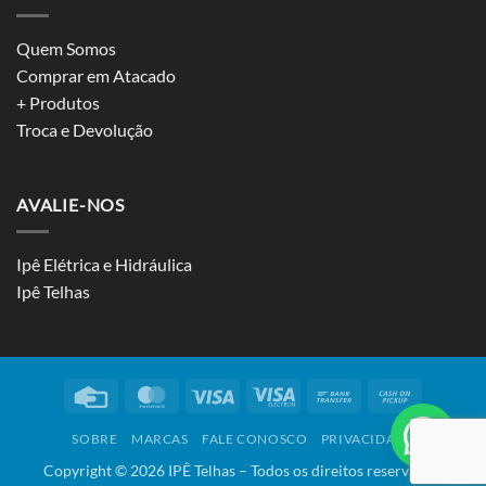
Quem Somos
Comprar em Atacado
+ Produtos
Troca e Devolução
AVALIE-NOS
Ipê Elétrica e Hidráulica
Ipê Telhas
Credit
MasterCard
Visa
Visa
Bank
Cash
Card
Electron
Transfer
on
SOBRE
MARCAS
FALE CONOSCO
PRIVACIDADE
Pickup
Copyright ©
2026
IPÊ Telhas – Todos os direitos reservados.