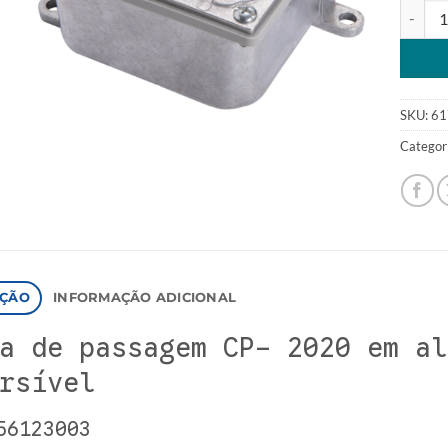
Caixa D
Alterna
SKU:
61
Categor
IÇÃO
INFORMAÇÃO ADICIONAL
a de passagem CP- 2020 em al
rsível
56123003