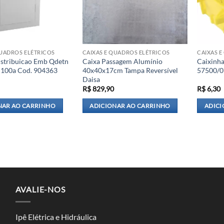
QUADROS ELÉTRICOS
CAIXAS E QUADROS ELÉTRICOS
CAIXAS 
stribuicao Emb Qdetn
Caixa Passagem Alumínio
Caixinha
4 100a Cod. 904363
40x40x17cm Tampa Reversível
57500/0
Daisa
R$
829,90
R$
6,30
NAR AO CARRINHO
ADICIONAR AO CARRINHO
ADICI
AVALIE-NOS
Ipê Elétrica e Hidráulica