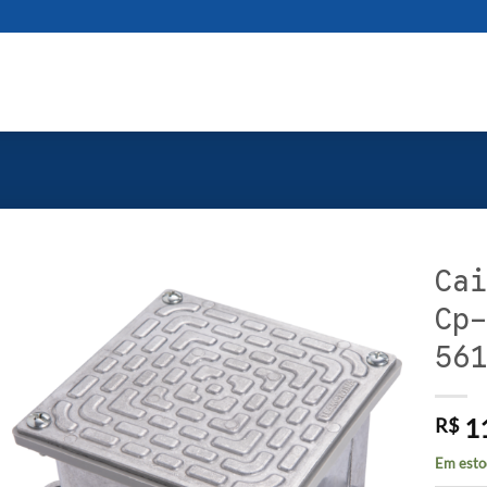
Cai
Cp-
561
1
R$
Em esto