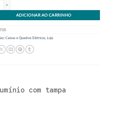
e Passagem Aluminio Cp-2020 C/Tampa Cod 56123/003 Tramontina qua
tive:
ADICIONAR AO CARRINHO
710
ias:
Caixas e Quadros Elétricos
,
Loja
umínio com tampa