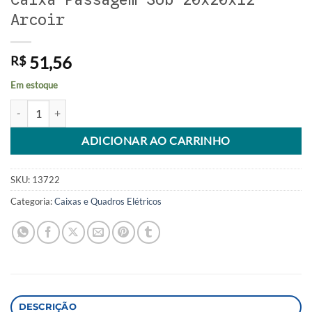
Arcoir
51,56
R$
Em estoque
Caixa Passagem Sob 20x20x12 Arcoir quantidade
Alternative:
ADICIONAR AO CARRINHO
SKU:
13722
Categoria:
Caixas e Quadros Elétricos
DESCRIÇÃO