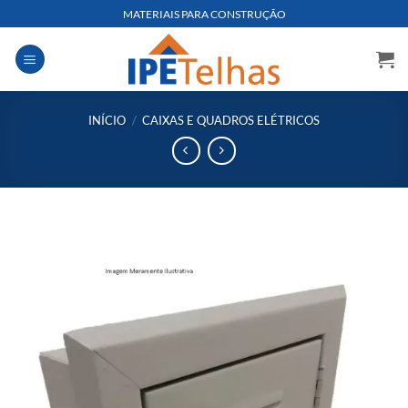
Skip
MATERIAIS PARA CONSTRUÇÃO
to
content
INÍCIO
/
CAIXAS E QUADROS ELÉTRICOS