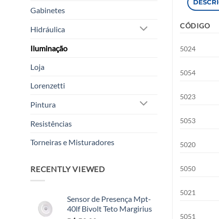
DESCR
Gabinetes
CÓDIGO
Hidráulica
Iluminação
5024
Loja
5054
Lorenzetti
5023
Pintura
5053
Resistências
Torneiras e Misturadores
5020
RECENTLY VIEWED
5050
5021
Sensor de Presença Mpt-
40lf Bivolt Teto Margirius
5051