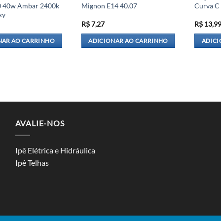
0 40w Ambar 2400k
Mignon E14 40.07
Curva C 
xy
R$
7,27
R$
13,9
NAR AO CARRINHO
ADICIONAR AO CARRINHO
ADICI
AVALIE-NOS
Ipê Elétrica e Hidráulica
Ipê Telhas