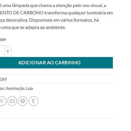
 uma lâmpada que chama a atenção pelo seu visual, a
ENTO DE CARBONO transforma qualquer luminária em
ça decorativa. Disponíveis em vários formatos, há
 uma que se adapta ao ambiente.
que
 Filamento De Carbono Globo G125 40w Ambar 2400k 127v Cod. 5022 
tive:
ADICIONAR AO CARRINHO
189
ias:
Iluminação
,
Loja