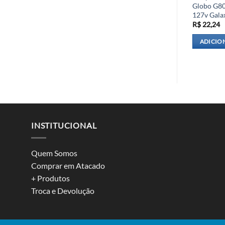
Externa C/Foto celula
Alumínio 1 Lampada Xe27 Avant
Globo G8
127v Gala
R$
150,24
R$
22,24
R AO CARRINHO
ADICIONAR AO CARRINHO
ADICIO
INSTITUCIONAL
Quem Somos
Comprar em Atacado
+ Produtos
Troca e Devolução