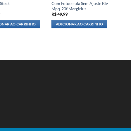
Steck
Com Fotocelula Sem Ajuste Biv
Mpq-20f Margirius
9
R$
49,99
ONAR AO CARRINHO
ADICIONAR AO CARRINHO