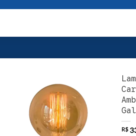
Lam
Car
Amb
Gal
33
R$