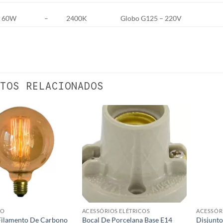
60W
–
2400K
Globo G125 – 220V
TOS RELACIONADOS
ÃO
ACESSÓRIOS ELÉTRICOS
ACESSÓR
ilamento De Carbono
Bocal De Porcelana Base E14
Disjunto