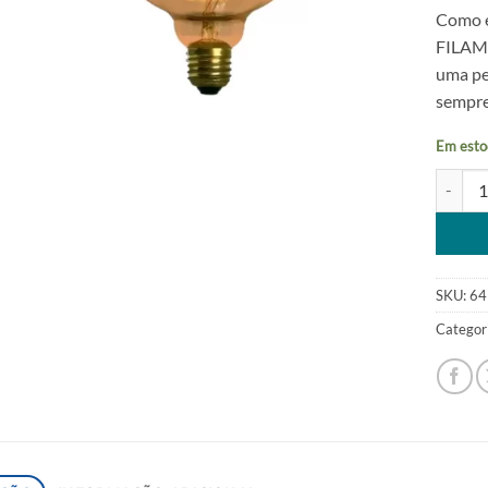
Como é
FILAM
uma pe
sempre
Em esto
Lampada
Alterna
SKU:
64
Categor