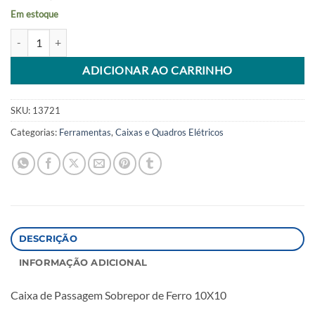
Em estoque
Caixa Passagem Sobrepor 10x10x08 Arcoir quantidade
Alternative:
ADICIONAR AO CARRINHO
SKU:
13721
Categorias:
Ferramentas
,
Caixas e Quadros Elétricos
DESCRIÇÃO
INFORMAÇÃO ADICIONAL
Caixa de Passagem Sobrepor de Ferro 10X10