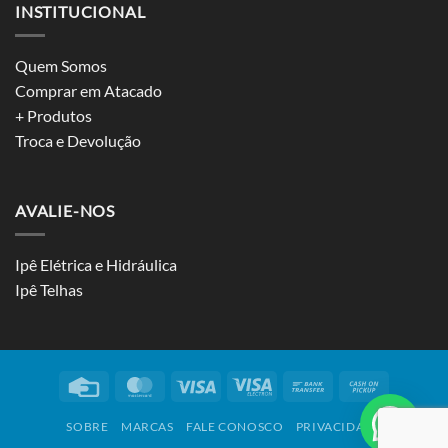
INSTITUCIONAL
Quem Somos
Comprar em Atacado
+ Produtos
Troca e Devolução
AVALIE-NOS
Ipê Elétrica e Hidráulica
Ipê Telhas
Credit
MasterCard
Visa
Visa
Bank
Cash
Card
Electron
Transfer
on
SOBRE
MARCAS
FALE CONOSCO
PRIVACIDADE
Pickup