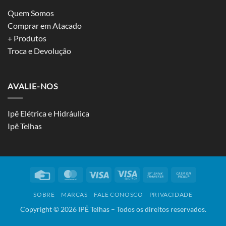
Quem Somos
Comprar em Atacado
+ Produtos
Troca e Devolução
AVALIE-NOS
Ipê Elétrica e Hidráulica
Ipê Telhas
Credit
MasterCard
Visa
Visa
Bank
Cash
Card
Electron
Transfer
on
SOBRE
MARCAS
FALE CONOSCO
PRIVACIDADE
Pickup
Copyright ©
2026
IPÊ Telhas – Todos os direitos reservados.