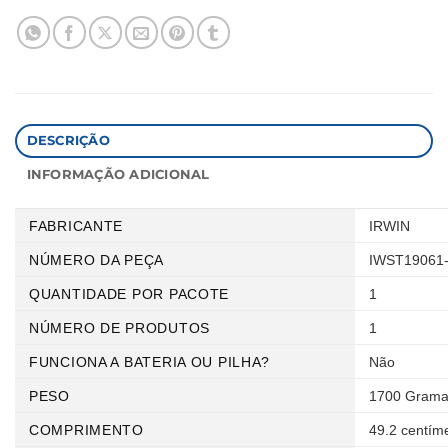
DESCRIÇÃO
INFORMAÇÃO ADICIONAL
FABRICANTE
‎IRWIN
NÚMERO DA PEÇA
‎IWST19061
QUANTIDADE POR PACOTE
‎1
NÚMERO DE PRODUTOS
‎1
FUNCIONA A BATERIA OU PILHA?
‎Não
PESO
‎1700 Gram
COMPRIMENTO
‎49.2 centím