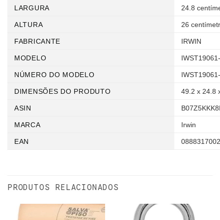
LARGURA
‎24.8 centím
ALTURA
‎26 centímet
FABRICANTE
‎IRWIN
MODELO
‎IWST19061
NÚMERO DO MODELO
‎IWST19061
DIMENSÕES DO PRODUTO
‎49.2 x 24.8
ASIN
‎B07Z5KKK
MARCA
‎Irwin
EAN
‎088831700
PRODUTOS RELACIONADOS