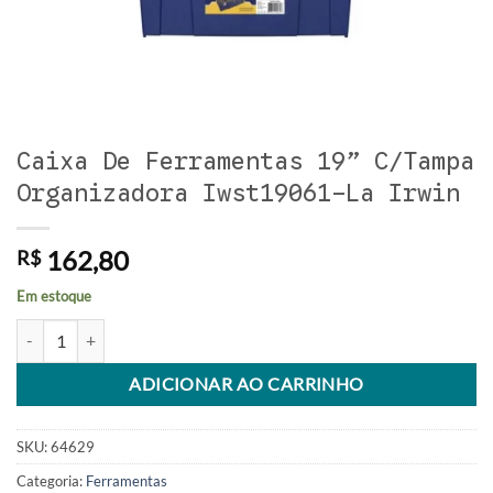
Caixa De Ferramentas 19” C/Tampa
Organizadora Iwst19061-La Irwin
162,80
R$
Em estoque
Caixa De Ferramentas 19” C/Tampa Organizadora Iwst19061-La Irwin
Alternative:
ADICIONAR AO CARRINHO
SKU:
64629
Categoria:
Ferramentas