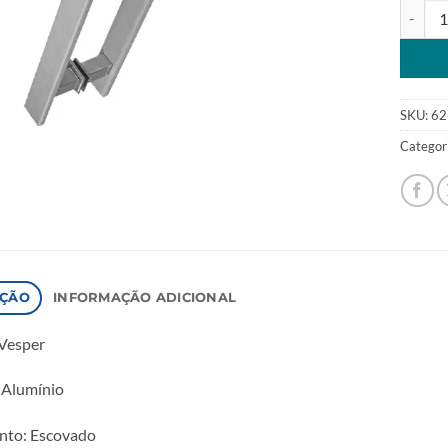
Puxador
Alterna
SKU:
62
Categor
IÇÃO
INFORMAÇÃO ADICIONAL
Vesper
 Alumínio
to: Escovado