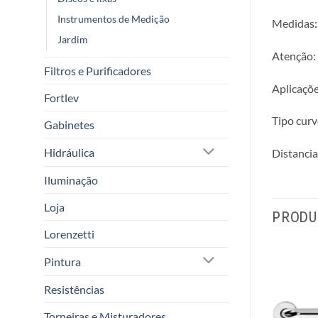
Instrumentos de Medição
Medidas:
Jardim
Atenção:
Filtros e Purificadores
Aplicaçõe
Fortlev
Tipo cur
Gabinetes
Hidráulica
Distanci
Iluminação
Loja
PRODU
Lorenzetti
Pintura
Resistências
Torneiras e Misturadores