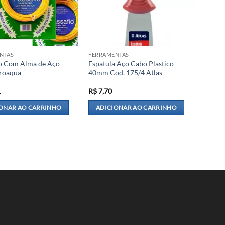
NTAS
FERRAMENTAS
io Com Alma de Aço
Espatula Aço Cabo Plastico
roaqua
40mm Cod. 175/4 Atlas
1
R$
7,70
ONAR AO CARRINHO
ADICIONAR AO CARRINHO