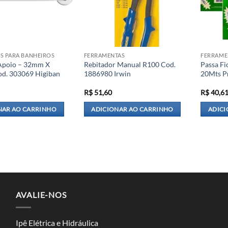
S PARA BANHEIROS
FERRAMENTAS
FERRAME
Apoio – 32mm X
Rebitador Manual R100 Cod.
Passa F
d. 303069 Higiban
1886980 Irwin
20Mts P
R$
51,60
R$
40,6
NAR AO CARRINHO
ADICIONAR AO CARRINHO
ADICI
AVALIE-NOS
Ipê Elétrica e Hidráulica