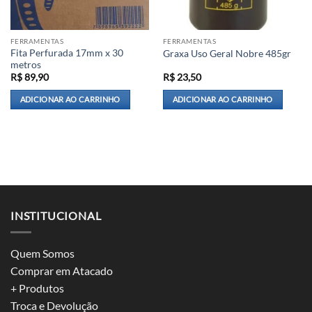
FERRAMENTAS
FERRAMENTAS
Fita Perfurada 17mm x 30
Graxa Uso Geral Nobre 485gr
metros
R$
89,90
R$
23,50
ADICIONAR AO CARRINHO
ADICIONAR AO CARRINHO
INSTITUCIONAL
Quem Somos
Comprar em Atacado
+ Produtos
Troca e Devolução