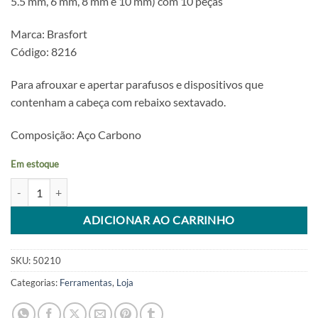
5.5 mm, 6 mm, 8 mm e 10 mm) com 10 peças
Marca: Brasfort
Código: 8216
Para afrouxar e apertar parafusos e dispositivos que
contenham a cabeça com rebaixo sextavado.
Composição: Aço Carbono
Em estoque
Jogo De Chave Allen Hexagonal 10pç quantidade
Alternative:
ADICIONAR AO CARRINHO
SKU:
50210
Categorias:
Ferramentas
,
Loja