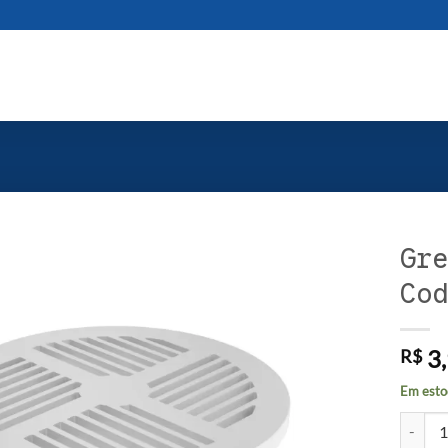
Gre
Cod
3,
R$
Em esto
Grelha 
Alterna