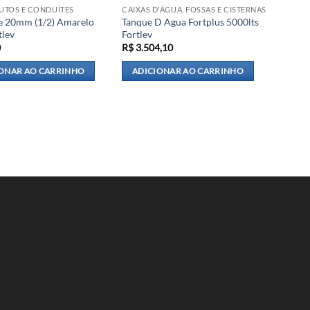
UTOS E CONDUÍTES
CAIXAS D'ÁGUA, FOSSAS E CISTERNAS
e 20mm (1/2) Amarelo
Tanque D Agua Fortplus 5000lts
tlev
Fortlev
0
R$
3.504,10
ONAR AO CARRINHO
ADICIONAR AO CARRINHO