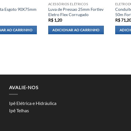
ACESSÓRIOS ELÉTRICOS
ELETROD
rta Esgoto 90X75mm
Luva de Pressao 25mm Fortlev
Conduít
Eletro Flex Corrugado
50m For
R$
1,20
R$
71,2
NAR AO CARRINHO
ADICIONAR AO CARRINHO
ADICI
AVALIE-NOS
Ipê Elétrica e Hidráulica
Ipê Telhas