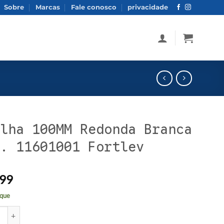
Sobre
Marcas
Fale conosco
privacidade
lha 100MM Redonda Branca
. 11601001 Fortlev
99
que
100MM Redonda Branca Cod. 11601001 Fortlev quantidade
tive: