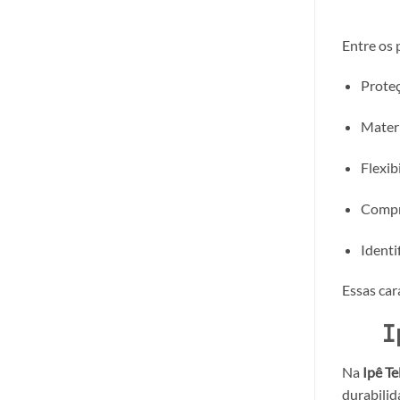
Entre os 
Proteç
Materi
Flexib
Compr
Identi
Essas car
I
Na
Ipê Te
durabilid