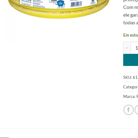
Com mat
ele gar
todas a
Em esto
Conduít
Alterna
SKU:
61
Categor
Marca: