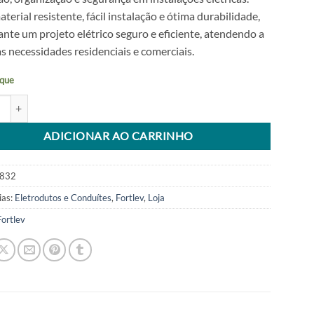
erial resistente, fácil instalação e ótima durabilidade,
ante um projeto elétrico seguro e eficiente, atendendo a
s necessidades residenciais e comerciais.
que
e 25mm (3/4”) Amarelo 25 Metros Fortlev quantidade
tive:
ADICIONAR AO CARRINHO
832
ias:
Eletrodutos e Conduítes
,
Fortlev
,
Loja
Fortlev