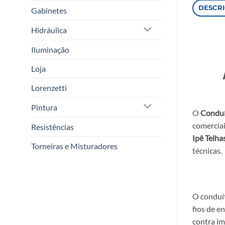
DESCR
Gabinetes
Hidráulica
Iluminação
Loja
Lorenzetti
Pintura
O
Conduí
comerciai
Resistências
Ipê Telha
Torneiras e Misturadores
técnicas.
O conduít
fios de e
contra im