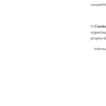
competiti
O
Conduí
organizaç
projeto e
Inform