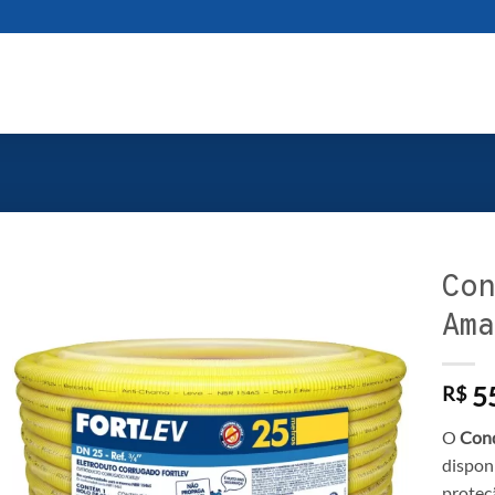
Con
Ama
55
R$
O
Cond
dispon
proteçã