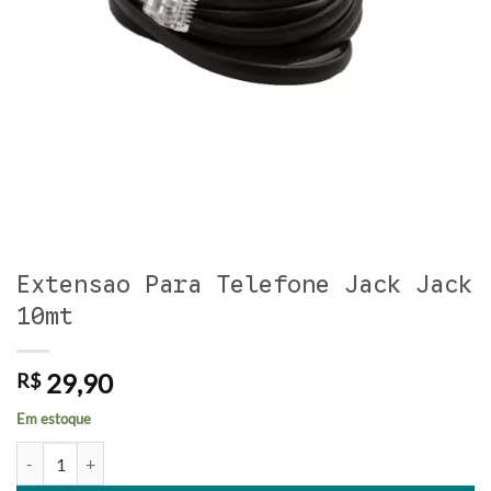
Extensao Para Telefone Jack Jack
10mt
29,90
R$
Em estoque
Extensao Para Telefone Jack Jack 10mt quantidade
Alternative: