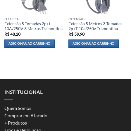
ELÉTRICA
EXTENSÃO
Extensão 5 Tomadas 2p+t
Extensão 5 Metros 3 Tomadas
10A/250V 3 Metros Tramontina
2p+T 10a/250v Tramontina
R$
48,20
R$
59,90
ADICIONAR AO CARRINHO
ADICIONAR AO CARRINHO
INSTITUCIONAL
Quem Somos
Comprar em Atacado
+ Produtos
Troca e Devolução