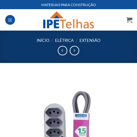
Skip
MATERIAIS PARA CONSTRUÇÃO
to
content
INÍCIO
/
ELÉTRICA
/
EXTENSÃO