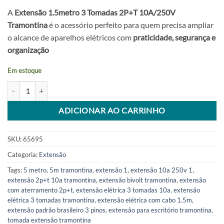
A
Extensão 1.5metro 3 Tomadas 2P+T 10A/250V
Tramontina
é o acessório perfeito para quem precisa ampliar
o alcance de aparelhos elétricos com
praticidade, segurança e
organização
Em estoque
Extensao 1.5metro 3 Tomadas 2p+T 10a/250v Tramontina quantidade
Alternative:
ADICIONAR AO CARRINHO
SKU:
65695
Categoria:
Extensão
Tags:
5 metro
,
5m tramontina
,
extensão 1
,
extensão 10a 250v 1
,
extensão 2p+t 10a tramontina
,
extensão bivolt tramontina
,
extensão
com aterramento 2p+t
,
extensão elétrica 3 tomadas 10a
,
extensão
elétrica 3 tomadas tramontina
,
extensão elétrica com cabo 1.5m
,
extensão padrão brasileiro 3 pinos
,
extensão para escritório tramontina
,
tomada extensão tramontina