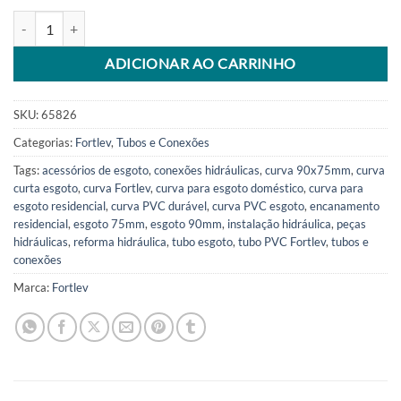
Curva Curta Esgoto 90X75mm Fortlev quantidade
Alternative:
ADICIONAR AO CARRINHO
SKU:
65826
Categorias:
Fortlev
,
Tubos e Conexões
Tags:
acessórios de esgoto
,
conexões hidráulicas
,
curva 90x75mm
,
curva
curta esgoto
,
curva Fortlev
,
curva para esgoto doméstico
,
curva para
esgoto residencial
,
curva PVC durável
,
curva PVC esgoto
,
encanamento
residencial
,
esgoto 75mm
,
esgoto 90mm
,
instalação hidráulica
,
peças
hidráulicas
,
reforma hidráulica
,
tubo esgoto
,
tubo PVC Fortlev
,
tubos e
conexões
Marca:
Fortlev