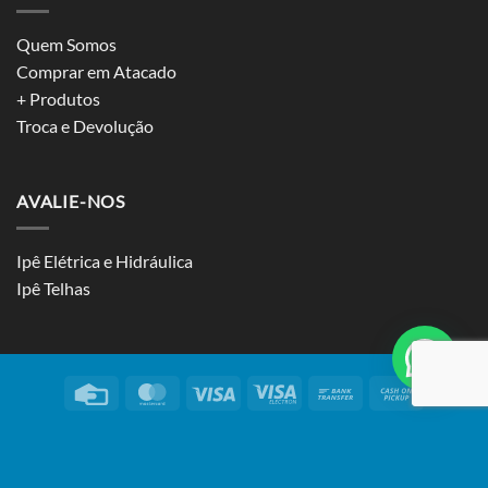
Quem Somos
Comprar em Atacado
+ Produtos
Troca e Devolução
AVALIE-NOS
Ipê Elétrica e Hidráulica
Ipê Telhas
Credit
MasterCard
Visa
Visa
Bank
Cash
Card
Electron
Transfer
on
SOBRE
MARCAS
FALE CONOSCO
PRIVACIDADE
Pickup
Copyright ©
2026
IPÊ Telhas – Todos os direitos reservados.