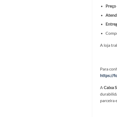
Preço 
Atend
Entreg
Compra
A loja tr
Para conh
https://f
A
Caixa 
durabilid
parceira 