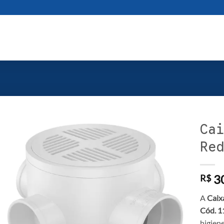
Cai
Red
30
R$
A
Caix
Cód. 
higiene