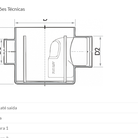
ões Técnicas
 até saída
a
ura 1