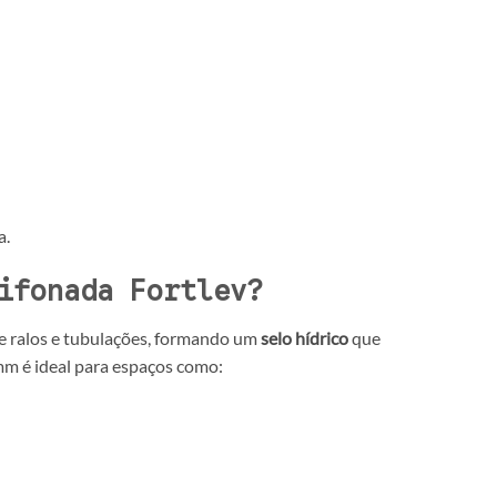
a.
ifonada Fortlev?
tre ralos e tubulações, formando um
selo hídrico
que
m é ideal para espaços como: