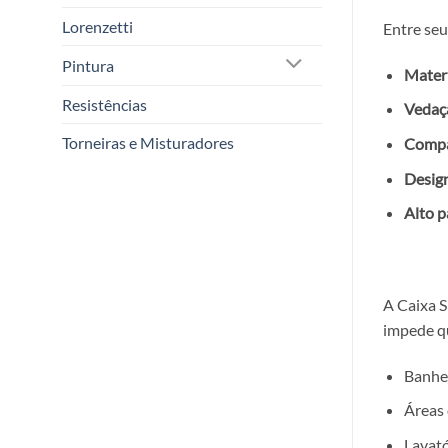
Lorenzetti
Entre seu
Pintura
Materi
Resistências
Vedaçã
Torneiras e Misturadores
Compat
Design
Alto p
A Caixa S
impede q
Banhe
Áreas 
Lavató