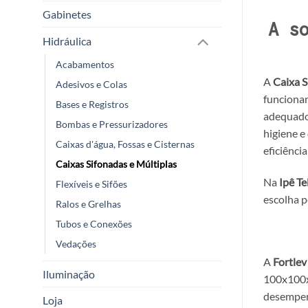
Gabinetes
A s
Hidráulica
Acabamentos
A
Caixa 
Adesivos e Colas
funcionam
Bases e Registros
adequado 
Bombas e Pressurizadores
higiene e
Caixas d'água, Fossas e Cisternas
eficiência
Caixas Sifonadas e Múltiplas
Na
Ipê Te
Flexíveis e Sifões
escolha p
Ralos e Grelhas
Tubos e Conexões
Vedações
A
Fortlev
Iluminação
100x100
desempen
Loja