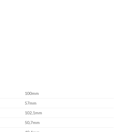
100mm
57mm
102,1mm
50,7mm