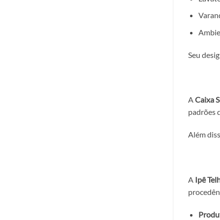
Varand
Ambie
Seu desig
A
Caixa 
padrões d
Além diss
A
Ipê Tel
procedênc
Produt