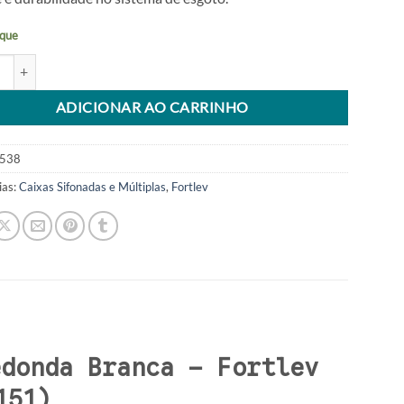
que
ifonada 100X100X50MM Redonda Branca Fortlev quantidade
tive:
ADICIONAR AO CARRINHO
538
ias:
Caixas Sifonadas e Múltiplas
,
Fortlev
edonda Branca – Fortlev
151)