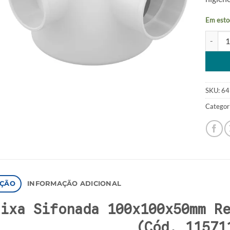
Em esto
Caixa S
Alterna
SKU:
64
Categor
IÇÃO
INFORMAÇÃO ADICIONAL
aixa Sifonada 100x100x50mm R
(Cód. 11571