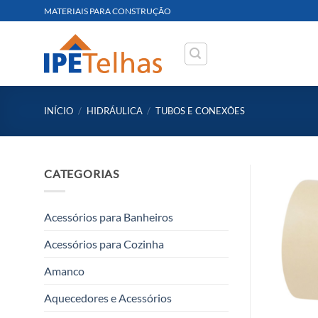
Skip
MATERIAIS PARA CONSTRUÇÃO
to
content
INÍCIO
/
HIDRÁULICA
/
TUBOS E CONEXÕES
CATEGORIAS
Acessórios para Banheiros
Acessórios para Cozinha
Amanco
Aquecedores e Acessórios