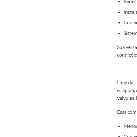
Redes 
Instal
Conexõ
Sistem
Sua versa
condições
Uma das m
e rápida,
válvulas,
Essa com
Menos
Conexõ