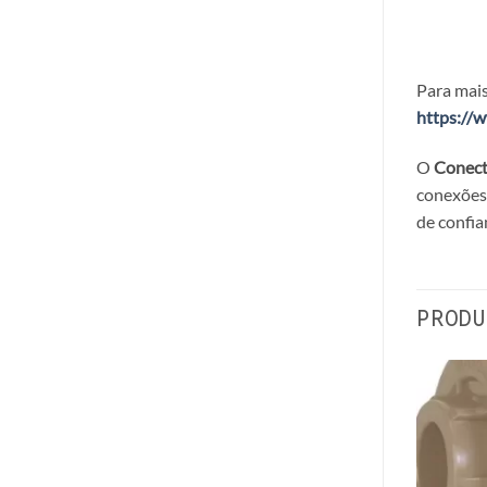
Para mais
https://
O
Conect
conexões 
de confia
PRODU