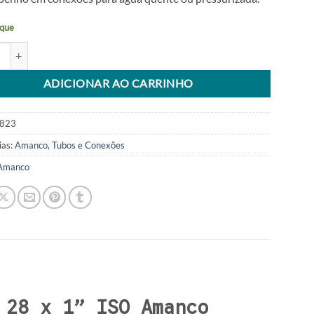
que
r Transicao Cpvc Fm 28 X 1 Iso Amanco quantidade
tive:
ADICIONAR AO CARRINHO
823
ias:
Amanco
,
Tubos e Conexões
Amanco
 28 x 1” ISO Amanco