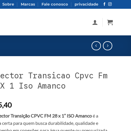
Sobre
Marcas
Fale conosco
privacidade
ector Transicao Cpvc Fm
X 1 Iso Amanco
,40
ctor Transição CPVC FM 28 x 1” ISO Amanco
é a
a certa para quem busca durabilidade, qualidade e
enho em conexões para água quente ou pressurizada.