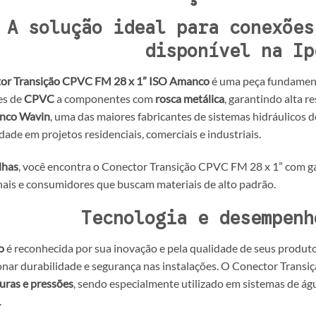
A solução ideal para conexões
disponível na Ip
or Transição CPVC FM 28 x 1” ISO Amanco
é uma peça fundamenta
es de
CPVC
a componentes com
rosca metálica
, garantindo alta r
nco Wavin
, uma das maiores fabricantes de sistemas hidráulicos
idade em projetos residenciais, comerciais e industriais.
lhas
, você encontra o Conector Transição CPVC FM 28 x 1” com gar
nais e consumidores que buscam materiais de alto padrão.
Tecnologia e desempenh
o
é reconhecida por sua inovação e pela qualidade de seus produt
nar durabilidade e segurança nas instalações. O Conector Transi
uras e pressões
, sendo especialmente utilizado em sistemas de ág
.