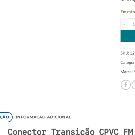
Em esto
Conecto
Alterna
SKU:
12
Categor
Marca:
IÇÃO
INFORMAÇÃO ADICIONAL
Conector Transição CPVC FM