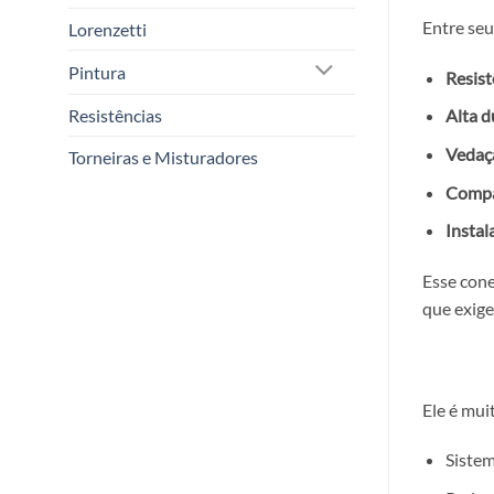
Entre seu
Lorenzetti
Pintura
Resist
Resistências
Alta d
Vedaçã
Torneiras e Misturadores
Compat
Instal
Esse cone
que exige
Ele é mui
Sistem