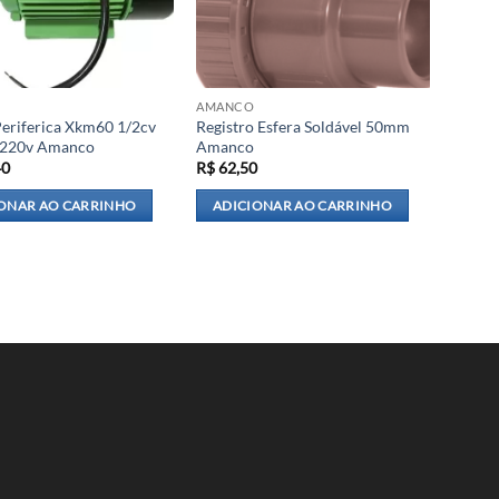
AMANCO
eriferica Xkm60 1/2cv
Registro Esfera Soldável 50mm
 220v Amanco
Amanco
40
R$
62,50
ONAR AO CARRINHO
ADICIONAR AO CARRINHO