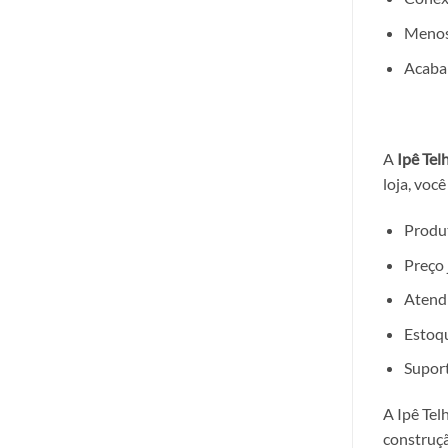
Menos
Acabam
A
Ipê Tel
loja, você
Produ
Preço 
Atendi
Estoqu
Suport
A Ipê Tel
construç