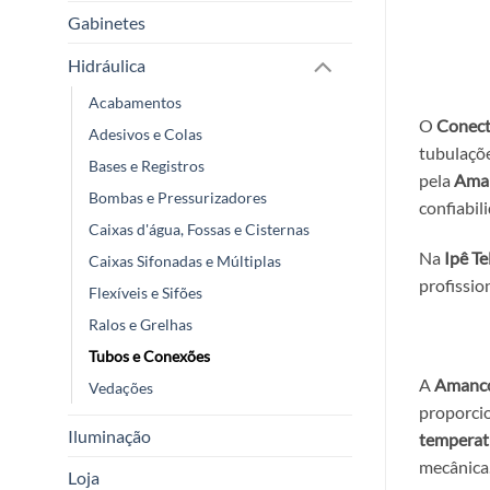
Gabinetes
Hidráulica
Acabamentos
O
Conect
Adesivos e Colas
tubulaçõ
Bases e Registros
pela
Ama
Bombas e Pressurizadores
confiabil
Caixas d'água, Fossas e Cisternas
Na
Ipê Te
Caixas Sifonadas e Múltiplas
profissio
Flexíveis e Sifões
Ralos e Grelhas
Tubos e Conexões
A
Amanc
Vedações
proporcio
Iluminação
temperat
mecânica
Loja