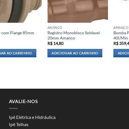
AMANCO
AMANCO
r com Flange 85mm
Registro Monobloco Soldavel
Bomba P
20mm Amanco
40l/Min
R$
14,80
R$
359,
NAR AO CARRINHO
ADICIONAR AO CARRINHO
ADICI
AVALIE-NOS
Ipê Elétrica e Hidráulica
Ipê Telhas