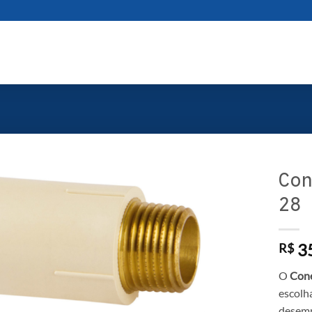
Con
28 
35
R$
O
Cone
escolh
desemp