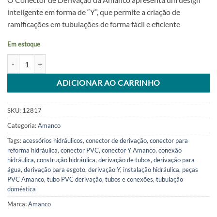
inteligente em forma de “Y”, que permite a criação de
ramificações em tubulações de forma fácil e eficiente
Em estoque
Conector de Derivacao Y Amanco quantidade
Alternative:
ADICIONAR AO CARRINHO
SKU:
12817
Categoria:
Amanco
Tags:
acessórios hidráulicos
,
conector de derivação
,
conector para
reforma hidráulica
,
conector PVC
,
conector Y Amanco
,
conexão
hidráulica
,
construção hidráulica
,
derivação de tubos
,
derivação para
água
,
derivação para esgoto
,
derivação Y
,
instalação hidráulica
,
peças
PVC Amanco
,
tubo PVC derivação
,
tubos e conexões
,
tubulação
doméstica
Marca:
Amanco