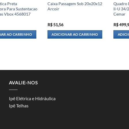
tica Preta
Caixa Passagem Sob 20x20x12
Quadro 
ora Para Sustentacao
Arcoir
Ii-U 34/
as Vbox 4568017
Cemar
R$
51,56
R$
499,
NAR AO CARRINHO
ADICIONAR AO CARRINHO
ADICI
AVALIE-NOS
Ipê Elétrica e Hidráulica
Ipê Telhas