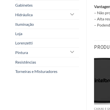
Gabinetes
Vantagen
– Não pr
Hidráulica
– Alta re
Iluminação
– Podendo
Loja
Lorenzetti
PRODU
Pintura
Resistências
Torneiras e Misturadores
ADROS ELÉTRICOS
CAIXAS E QUADROS ELÉTRICOS
CAIXAS E 