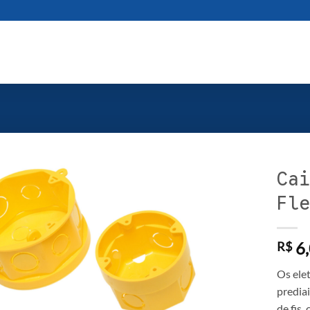
Cai
Fle
6,
R$
Os ele
predia
de fis,