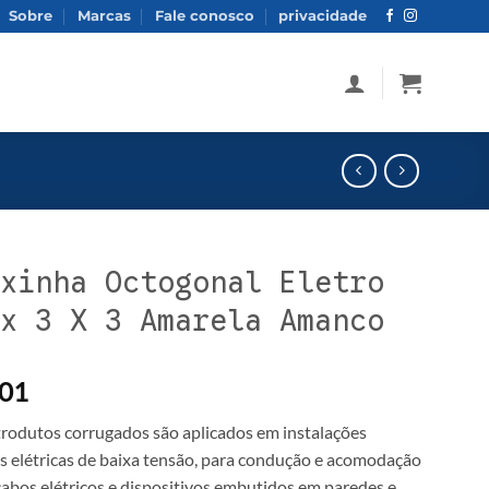
Sobre
Marcas
Fale conosco
privacidade
xinha Octogonal Eletro
x 3 X 3 Amarela Amanco
01
trodutos corrugados são aplicados em instalações
is elétricas de baixa tensão, para condução e acomodação
 cabos elétricos e dispositivos embutidos em paredes e