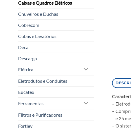
Caixas e Quadros Elétricos
Chuveiros e Duchas
Cobrecom
Cubas e Lavatórios
Deca
Descarga
Elétrica
Eletrodutos e Conduítes
DESCR
Eucatex
Caracterí
Ferramentas
– Eletrod
– Comprim
Filtros e Purificadores
– e 25 me
– O siste
Fortlev