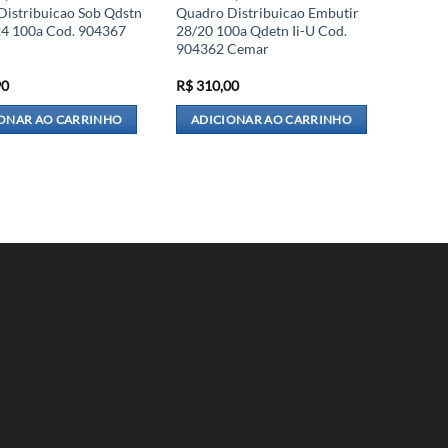
Distribuicao Sob Qdstn
Quadro Distribuicao Embutir
24 100a Cod. 904367
28/20 100a Qdetn Ii-U Cod.
904362 Cemar
90
R$
310,00
ONAR AO CARRINHO
ADICIONAR AO CARRINHO