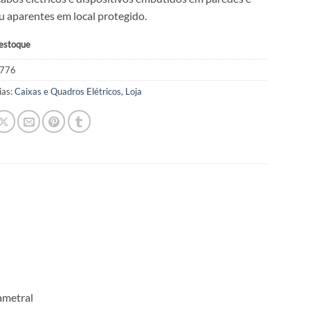
ou aparentes em local protegido.
 estoque
776
ias:
Caixas e Quadros Elétricos
,
Loja
ametral