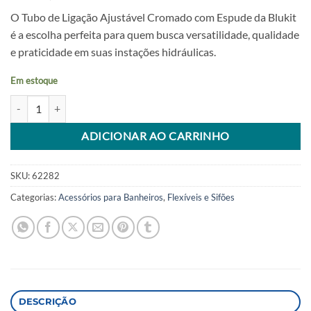
O Tubo de Ligação Ajustável Cromado com Espude da Blukit
é a escolha perfeita para quem busca versatilidade, qualidade
e praticidade em suas instações hidráulicas.
Em estoque
Tubo De Ligacao Ajustavel Cromado Com Espude Blukit quantidade
Alternative:
ADICIONAR AO CARRINHO
SKU:
62282
Categorias:
Acessórios para Banheiros
,
Flexíveis e Sifões
DESCRIÇÃO