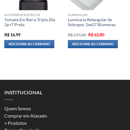
ACESSÓRIOS ELÉTRICOS
ILUMINAÇÃO
Tomada Em Barra Tripla 20a
Luminaria Retangular de
2p+T Preta
Sobrepor 2xe27 Blumenau
O
O
R$
16,99
R$
114,60
R$
62,80
preço
preço
original
atual
ADICIONAR AO CARRINHO
ADICIONAR AO CARRINHO
era:
é:
R$ 114,60.
R$ 62,80.
INSTITUCIONAL
Quem Somos
Comprar em Atacado
+ Produtos