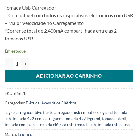
Tomada Usb Carregador
– Compatível com todos os dispositivos eletrônicos com USB
– Maior Velocidade no Carregamento
*Corrente total de 2.400mA compartilhada entre as 2
tomadas USB
Em estoque
Tomada Carregador Bivolt Usb 4x2 Com Placa Legrand quantidade
Alternative:
ADICIONAR AO CARRINHO
SKU:
65628
Categorias:
Elétrica
,
Acessórios Elétricos
Tags:
carregador bivolt usb
,
carregador usb embutido
,
legrand tomada
usb
,
tomada 4x2 com carregador
,
tomada 4x2 legrand
,
tomada bivolt
,
tomada com placa
,
tomada elétrica usb
,
tomada usb
,
tomada usb parede
Marca:
Legrand