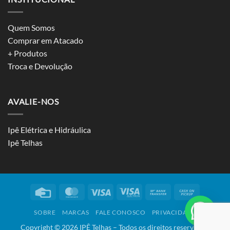
Quem Somos
Comprar em Atacado
+ Produtos
Troca e Devolução
AVALIE-NOS
Ipê Elétrica e Hidráulica
Ipê Telhas
Credit
MasterCard
Visa
Visa
Bank
Cash
Card
Electron
Transfer
on
SOBRE
MARCAS
FALE CONOSCO
PRIVACIDADE
Pickup
Copyright ©
2026
IPÊ Telhas – Todos os direitos reservados.