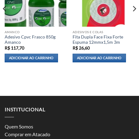
AMANCO
ADESIVOS E COLAS
Adesivo Cpvc Frasco 850g
Fita Dupla Face Fixa Forte
Amanco
Espuma 12mmx1,5m 3m
R$
117,70
R$
26,60
ADICIONAR AO CARRINHO
ADICIONAR AO CARRINHO
INSTITUCIONAL
Quem Somos
Comprar em Atacado