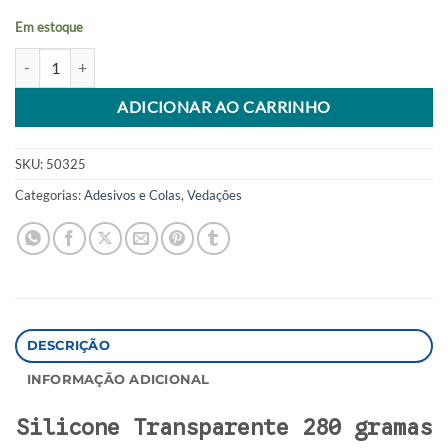
Em estoque
Silicone Transparente 280 Gr quantidade
Alternative:
ADICIONAR AO CARRINHO
SKU:
50325
Categorias:
Adesivos e Colas
,
Vedações
DESCRIÇÃO
INFORMAÇÃO ADICIONAL
Silicone Transparente 280 gramas