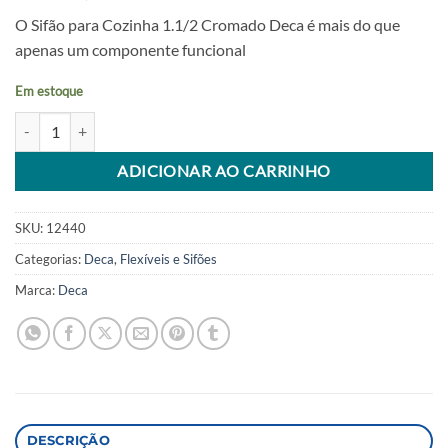
O Sifão para Cozinha 1.1/2 Cromado Deca é mais do que
apenas um componente funcional
Em estoque
Sifao Para Cozinha 1.1/2 Cromado 1680.C.112 Deca quantidade
Alternative:
ADICIONAR AO CARRINHO
SKU:
12440
Categorias:
Deca
,
Flexíveis e Sifões
Marca:
Deca
DESCRIÇÃO