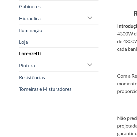
Gabinetes
Hidráulica
Introduç
Iluminação
4300W da 
de 4300W,
Loja
cada ban
Lorenzetti
Pintura
Com a Re
Resistências
momento d
Torneiras e Misturadores
proporcio
Não prec
projetada
garantir