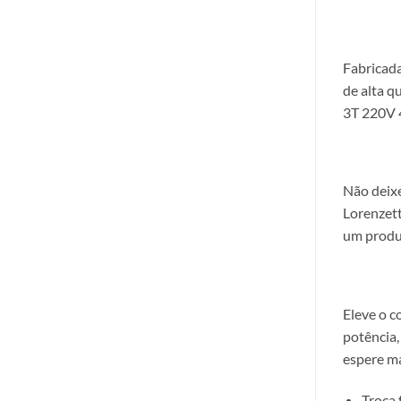
Fabricada
de alta q
3T 220V 4
Não deix
Lorenzett
um produt
Eleve o 
potência,
espere ma
Troca f