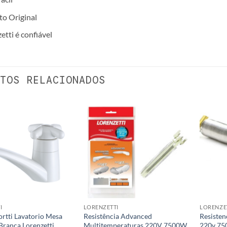
o Original
etti é confiável
TOS RELACIONADOS
I
LORENZETTI
LORENZE
ortti Lavatorio Mesa
Resistência Advanced
Resiste
Branca Lorenzetti
Multitemperaturas 220V 7500W
220v 75