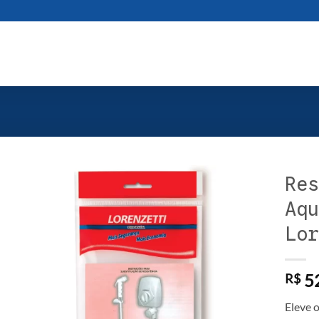
Res
Aqu
Lor
52
R$
Eleve 