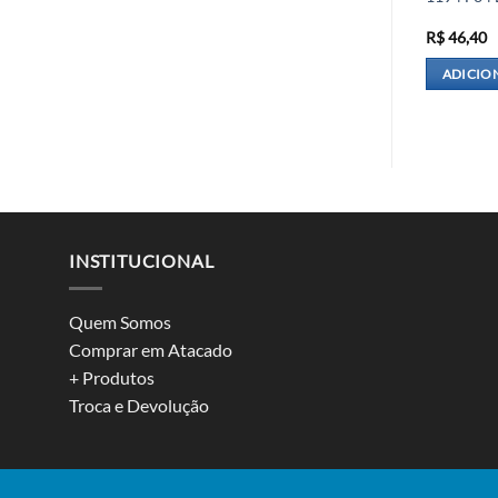
R$
147,90
R$
46,40
R AO CARRINHO
ADICIONAR AO CARRINHO
ADICIO
INSTITUCIONAL
Quem Somos
Comprar em Atacado
+ Produtos
Troca e Devolução