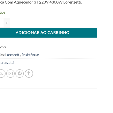
ica Com Aquecedor 3T 220V 4300W Lorenzetti.
que
ncia Ducha Higiênica Aquecedor 3t 220v 4300w Lorenzetti quantidade
tive:
ADICIONAR AO CARRINHO
258
ias:
Lorenzetti
,
Resistências
Lorenzetti