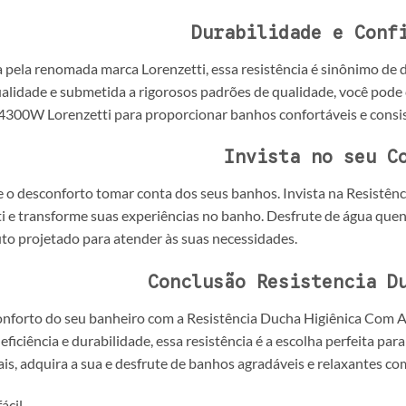
Durabilidade e Conf
 pela renomada marca Lorenzetti, essa resistência é sinônimo de d
ualidade e submetida a rigorosos padrões de qualidade, você pod
300W Lorenzetti para proporcionar banhos confortáveis e consis
Invista no seu C
e o desconforto tomar conta dos seus banhos. Invista na Resist
i e transforme suas experiências no banho. Desfrute de água quen
o projetado para atender às suas necessidades.
Conclusão
Resistencia D
conforto do seu banheiro com a Resistência Ducha Higiênica Co
 eficiência e durabilidade, essa resistência é a escolha perfeita 
is, adquira a sua e desfrute de banhos agradáveis e relaxantes c
ácil