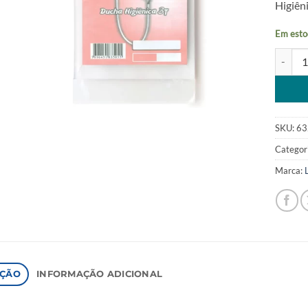
Higiên
Em esto
Resiste
Alterna
SKU:
63
Categor
Marca:
IÇÃO
INFORMAÇÃO ADICIONAL