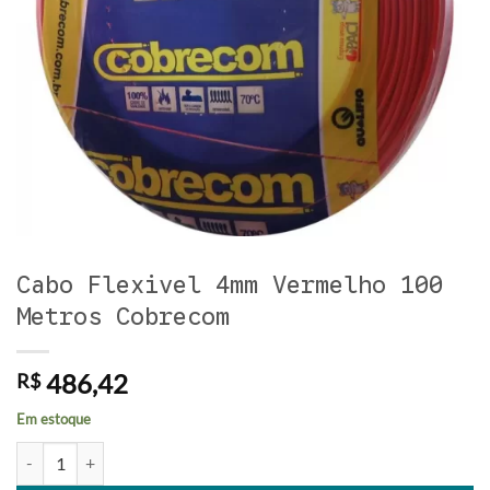
Cabo Flexivel 4mm Vermelho 100
Metros Cobrecom
486,42
R$
Em estoque
Cabo Flexivel 4mm Vermelho 100 Metros Cobrecom quantidade
Alternative: