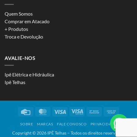
Quem Somos
Comprar em Atacado
+ Produtos
Troca e Devolução
AVALIE-NOS
Ipê Elétrica e Hidráulica
Ipê Telhas
Credit
MasterCard
Visa
Visa
Bank
Cash
Card
Electron
Transfer
on
SOBRE
MARCAS
FALE CONOSCO
PRIVACIDADE
Pickup
Copyright ©
2026
IPÊ Telhas – Todos os direitos reservados.