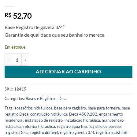
52,70
R$
Base Registro de gaveta 3/4″
Garantia de qualidade que seu banheiro merece.
Em estoque
Base Registro Gaveta 3/4 4509.202 Deca quantidade
Alternative:
ADICIONAR AO CARRINHO
SKU:
12415
Categorias:
Bases e Registros
,
Deca
Tags:
acessórios hidráulicos
,
base para registro
,
base para torneira
,
base
registro Deca
,
construção hidráulica
,
Deca 4509.202
,
encanamento
residencial
,
instalação de registro
,
instalação hidráulica
,
manutenção
hidráulica
,
reforma hidráulica
,
registro água fria
,
registro de parede
,
registro Deca
,
registro durável
,
registro gaveta 3/4
,
registro resistente