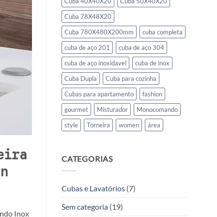
Cuba 40X40X20
Cuba 50X40X20
Cuba 78X48X20
Cuba 780X480X200mm
cuba completa
cuba de aço 201
cuba de aço 304
cuba de aço inoxidavel
cuba de inox
Cuba Dupla
Cuba para cozinha
Cubas para apartamento
fashion
gourmet
Misturador
Monocomando
style
Torneira
women
área
eira
CATEGORIAS
n
Cubas e Lavatórios
(7)
Sem categoria
(19)
ando Inox