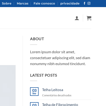
Sobre
Marcas
Fale conosco
privacidade
ABOUT
Lorem ipsum dolor sit amet,
consectetuer adipiscing elit, sed diam
nonummy nibh euismod tincidunt.
LATEST POSTS
Telha Leitosa
03
fev
em
Comentários desativados
Telha
Leitosa
Telha de Fibrocimento
03