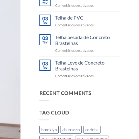
fev
em
Comentários desativados
Telha
de
Telha de PVC
03
Fibrocimento
fev
em
Comentários desativados
Telha
de
Telha pesada de Concreto
03
PVC
fev
Brastelhas
em
Comentários desativados
Telha
pesada
Telha Leve de Concreto
03
de
fev
Brastelhas
Concreto
em
Comentários desativados
Brastelhas
Telha
Leve
de
RECENT COMMENTS
Concreto
Brastelhas
TAG CLOUD
brooklyn
churrasco
cozinha