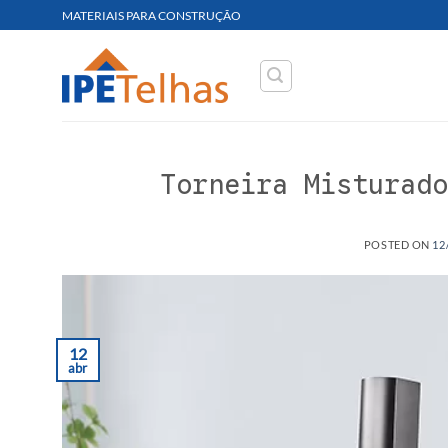
Skip
MATERIAIS PARA CONSTRUÇÃO
to
content
Torneira Misturado
POSTED ON
12
12
abr